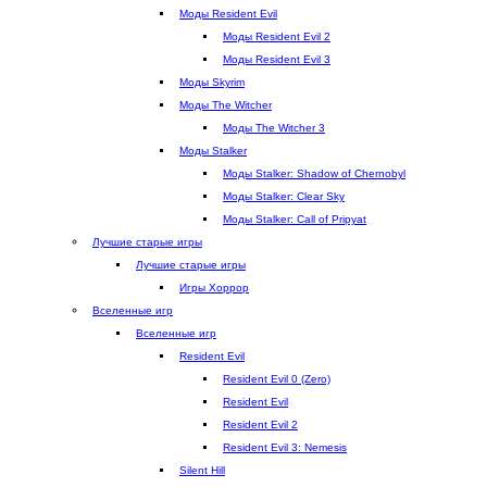
е
е
в
к
а
Моды Resident Evil
)
)
к
е
д
Моды Resident Evil 2
л
)
к
Моды Resident Evil 3
а
е
Моды Skyrim
д
)
Моды The Witcher
к
Моды The Witcher 3
е
Моды Stalker
)
Моды Stalker: Shadow of Chernobyl
Моды Stalker: Clear Sky
Моды Stalker: Call of Pripyat
Лучшие старые игры
Лучшие старые игры
Игры Хоррор
Вселенные игр
Вселенные игр
Resident Evil
Resident Evil 0 (Zero)
Resident Evil
Resident Evil 2
Resident Evil 3: Nemesis
Silent Hill