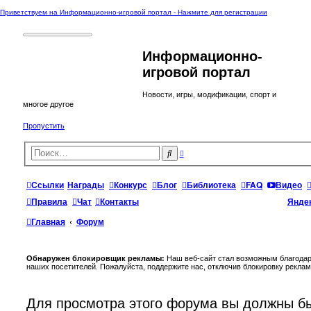
Приветствуем на Информационно-игровой портал - Нажмите для регистрации
Информационно-
игровой портал
Новости, игры, модификации, спорт и
многое другое
Пропустить
Р
П
а
о
с
и
ш
и
с
Ссылки
Награды
Конкурс
Блог
Библиотека
FAQ
Видео
р
к
е
Правила
Чат
Контакты
Янде
н
н
ы
Главная
Форум
й
п
о
и
с
Обнаружен блокировщик рекламы:
Наш веб-сайт стал возможным благодар
к
наших посетителей. Пожалуйста, поддержите нас, отключив блокировку реклам
Для просмотра этого форума вы должны бы