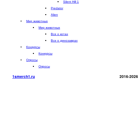
Silent Hill 1
Predator
Alien
Мир животных
Мир животных
Все о котах
Все о динозаврах
Конкурсы
Конкурсы
Опросы
Опросы
1smerch1.ru
2016-2026