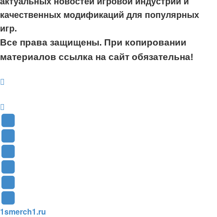
актуальных новостей игровой индустрии и
качественных модификаций для популярных
игр.
Все права защищены. При копировании
материалов ссылка на сайт обязательна!
YouTube
(Откроется
В
в
Контакте
Facebook
новой
(Откроется
(Откроется
Одноклассники
вкладке)
в
в
(Откроется
Twitter
новой
новой
в
(Откроется
Telegram
1smerch1.ru
вкладке)
вкладке)
новой
в
(Откроется