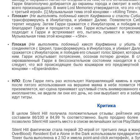
Гарри благополучно добирается до окраины города и смотрит в неб
всего произошедшего. В книге Lost Memories утверждается, что это «
с третьей игрой». [1] Музыкальная тема этой концовки – «Killing Time».
Плохая+
(
Не выполнять побочный квест Кауфманна и спасти Сиб
трансформируясь в Инкубатора, и убивает Далию. Появляется Си
терпит неудачу. Затем Гарри сражается с Инкубатором, и победив 
благодарит Гарри и прощается с ним. Гарри испытывает потрясение
подходит к Гарри и встряхивает его, пытаясь привести в чувство,
Музыкальная тема этой концовки – «She».
Плохая
(
Не выполнять побочный квест Кауфманна и убить 
соединяется с Шерил, трансформируясь в Инкубатора, и убивает Дал
сражается с Инкубатором, и победив его слышит голос Шерил, которы
ним. Гарри испытывает потрясение, осознав потерю дочери. В с
окровавленный Гарри в бессознательном состоянии находится в 
следует, что всё происходящее было кошмаром его предсмертной
концовки – «Esperándote».
НЛО
: Если Гарри пять раз использует Направляющий камень в нуж
после пятого использования на вершине маяка в небе появится 
приземляется, кат-сцена принимает шутливый стиль анимированного к
инопланетян, не видели ли они его дочь, но они вырубают его и заби
идут титры.
Критика
В целом Silent Hill получила положительные отзывы: рейтинги игр
составили 86/100 и 84,99 % соответственно. Было продано более 
позволило Silent Hill занять место в списке величайших хитов PlayStatio
Silent Hill фактически стала первой 3D-игрой от третьего лица в жанр
OverBlood): Resident Evil и Alone in the Dark использовали предварит
Tower была выполнена в 2.5D и имела point-and-click интерфейс, а Sy