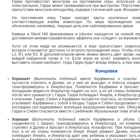
Гарри противостоит монстрам на протяжении игры, используя к
огнестрельное; Гарри может промахиваться при выстрелах. Портатив
присутствии монстров неподалёку, издавая статический шум. Фонарик
На протяжении игры Гарри находит карты различных лока
соответствующую ячейку инвентаря. По мере прохождения на
обозначения, например, текущая цель или заблокированные двери.
Камера в Silent Hill фиксирована и обычно находится за спиной иг
достижения кинематографического эффекта она «следит» за игроком и
Хотя об этом нигде не упоминается, в игре присутствует секрет
которое становится доступно со второго прохождения игры. Чтобы отк
L2, R1 или R2. В дополнительном меню можно менять цвет крови, на
каждой найденной пачке и т.п. Если игрок не хочет зажимать кноп
выставить опцию наоборот, тогда Гарри будет всегда бежать, а при заж
Концовки
Хорошая+
(
Выполнить побочный квест Кауфманна и спасти 
пытается стрелять в Далию, но у неё не выходит, и Алесса соедин
трансформируясь в Инкубатора. Появляется Кауфманн и бросает
попадании жидкости Инкубатор падает на пол, а из её спины появляе
после чего сражается с Гарри. Гарри побеждает Инкуба, и Инкубатор д
к спасению. Гарри, Сибил и Кауфманн пытаются спастись, но появляе
утаскивает Кауфманна с собой в бездну. Гарри и Сибил продолжают св
последних сил задерживает всеобщее разрушение вокруг них. Обессил
Гарри и Сибил спасаются вместе с ребёнком. Музыкальная тема этой кон
Хорошая
(
Выполнить побочный квест Кауфманна и убить С
соединяется с Шерил, трансформируясь в Инкубатора, но появля
стреляет в Далию и бросает в Инкубатора Аглаофотис. При попадан
пол, а из её спины появляется Инкуб. Инкуб убивает Далию, после
побеждает Инкуба, и Инкубатор даёт ему ребёнка и указывает путь к
выходу, и Кауфманн пытается следовать за ним, но его останавливает 