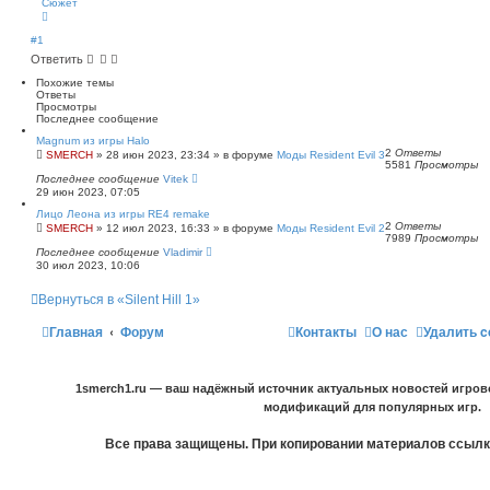
Сюжет
В
е
р
#1
н
Ответить
у
т
Похожие темы
ь
Ответы
с
Просмотры
я
Последнее сообщение
к
н
Magnum из игры Halo
а
2
Ответы
SMERCH
»
28 июн 2023, 23:34
» в форуме
Моды Resident Evil 3
ч
5581
Просмотры
а
Последнее сообщение
Vitek
л
29 июн 2023, 07:05
у
Лицо Леона из игры RE4 remake
2
Ответы
SMERCH
»
12 июл 2023, 16:33
» в форуме
Моды Resident Evil 2
7989
Просмотры
Последнее сообщение
Vladimir
30 июл 2023, 10:06
Вернуться в «Silent Hill 1»
Главная
Форум
Контакты
О нас
Удалить c
1smerch1.ru — ваш надёжный источник актуальных новостей игров
модификаций для популярных игр.
Все права защищены. При копировании материалов ссылка