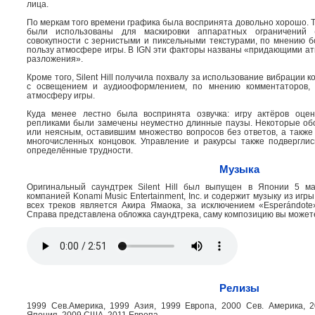
лица.
По меркам того времени графика была воспринята довольно хорошо. Т
были использованы для маскировки аппаратных ограничений (
совокупности с зернистыми и пиксельными текстурами, по мнению б
пользу атмосфере игры. В IGN эти факторы названы «придающими а
разложения».
Кроме того, Silent Hill получила похвалу за использование вибрации 
с освещением и аудиооформлением, по мнению комментаторов, 
атмосферу игры.
Куда менее лестно была воспринята озвучка: игру актёров оце
репликами были замечены неуместно длинные паузы. Некоторые о
или неясным, оставившим множество вопросов без ответов, а также
многочисленных концовок. Управление и ракурсы также подверглись
определённые трудности.
Музыка
Оригинальный саундтрек Silent Hill был выпущен в Японии 5 м
компанией Konami Music Entertainment, Inc. и содержит музыку из игр
всех треков является Акира Ямаока, за исключением «Esperándote
Справа представлена обложка саундтрека, саму композицию вы может
Релизы
1999 Сев.Америка, 1999 Азия, 1999 Европа, 2000 Сев. Америка, 