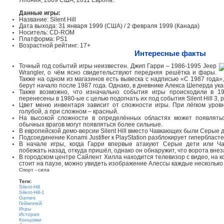
Япония, 2009 США, 2011 Европа.
Данные игры:
Название: Silent Hill
Дата выхода: 31 января 1999 (США) / 2 февраля 1999 (Канада)
Носитель: CD-ROM
Платформа: PS1
Возрастной рейтинг: 17+
Интересные факты
Точный год событий игры неизвестен. Джип Гарри – 1986-1995 Jeep
Wrangler, о чём ясно свидетельствуют передняя решётка и фары.
Также на одном из магазинов есть вывеска с надписью «С 1987 года»
берут начало после 1987 года. Однако, в дневнике Алекса Шеперда ука
Также возможно, что изначально события игры происходили в 19
перенесены в 1980-ые с целью подогнать их под события Silent Hill 3, 
Цвет меню инвентаря зависит от сложности игры. При лёгком уров
голубой, а при сложном – красный.
На высокой сложности в определённых областях может появлятьс
обычных врагов могут появляться более сильные.
В европейской демо-версии Silent Hill вместо Чавкающих были Серые д
Подсоединение Konami Justifier к PlayStation разблокирует гипербласте
В начале игры, когда Гарри впервые атакуют Серые дети или Ч
побежать назад, откуда пришёл, однако он обнаружит, что ворота вне
В городском центре Сайлент Хилла находится телевизор с видео, на 
стоит на паузе, можно увидеть изображение Алессы каждые несколько 
Спорт - сила
Теги:
Silent-Hill
Silent-Hill-1
Games
Геймплей
Игры
История
Концовки