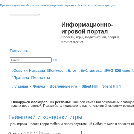
Приветствуем на Информационно-игровой портал - Нажмите для регистрации
Информационно-
игровой портал
Новости, игры, модификации, спорт и
многое другое
Пропустить
Р
П
а
о
с
и
ш
Ссылки
Награды
Конкурс
Блог
Библиотека
FAQ
Видео
с
и
к
р
Правила
Контакты
е
н
Главная
Форум
Вселенные игр
н
Silent Hill
Silent Hill 1
ы
й
п
о
и
Обнаружен блокировщик рекламы:
Наш веб-сайт стал возможным благодар
с
наших посетителей. Пожалуйста, поддержите нас, отключив блокировку реклам
к
Геймплей и концовки игры
Цель игрока – вести Гарри Мейсона через опустевший Сайлент Хилл в поисках 
П
Р
Ответить