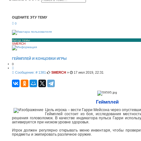
о
а
и
с
с
ш
к
и
ОЦЕНИТЕ ЭТУ ТЕМУ
р
е
0
н
н
ы
й
п
Автор темы
SMERCH
о
и
с
к
ГЕЙМПЛЕЙ И КОНЦОВКИ ИГРЫ
0
Ц
и
С
Сообщение: # 1381
SMERCH
»
17 июл 2019, 22:31
т
о
а
о
т
а
б
щ
е
н
Геймплей
и
е
Цель игрока – вести Гарри Мейсона через опустевш
Геймплей состоит из боя, исследования местност
решения головоломок. В качестве индикатора пульса Гарри использ
активируется при низком уровне здоровья.
Игрок должен регулярно открывать меню инвентаря, чтобы проверит
предметы и экипировать различное оружие.