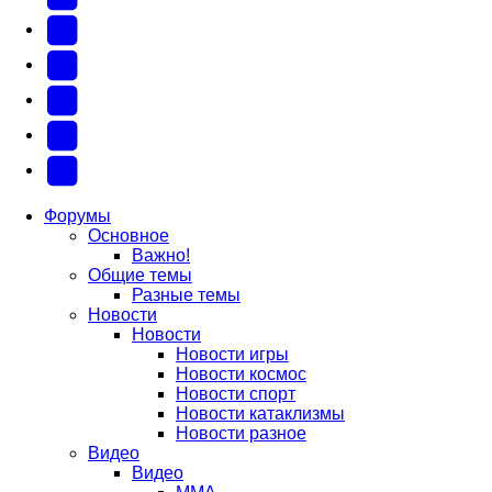
(Откроется
В
в
Контакте
Facebook
новой
(Откроется
(Откроется
Одноклассники
вкладке)
в
в
(Откроется
Twitter
новой
новой
в
(Откроется
Telegram
вкладке)
вкладке)
новой
в
(Откроется
Форумы
Основное
вкладке)
новой
в
Важно!
вкладке)
новой
Общие темы
Разные темы
вкладке)
Новости
Новости
Новости игры
Новости космос
Новости спорт
Новости катаклизмы
Новости разное
Видео
Видео