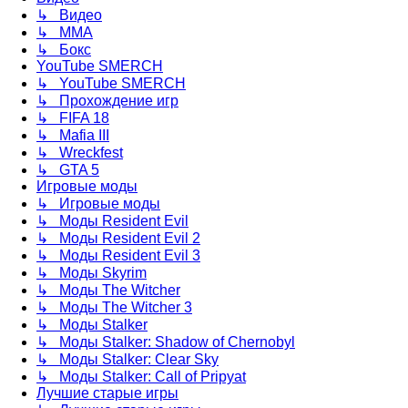
↳ Видео
↳ ММА
↳ Бокс
YouTube SMERCH
↳ YouTube SMERCH
↳ Прохождение игр
↳ FIFA 18
↳ Mafia III
↳ Wreckfest
↳ GTA 5
Игровые моды
↳ Игровые моды
↳ Моды Resident Evil
↳ Моды Resident Evil 2
↳ Моды Resident Evil 3
↳ Моды Skyrim
↳ Моды The Witcher
↳ Моды The Witcher 3
↳ Моды Stalker
↳ Моды Stalker: Shadow of Chernobyl
↳ Моды Stalker: Clear Sky
↳ Моды Stalker: Call of Pripyat
Лучшие старые игры