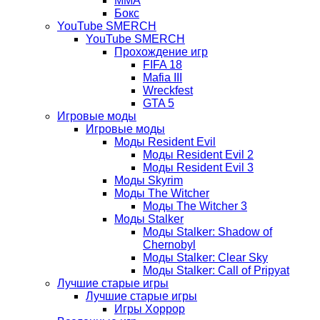
ММА
Бокс
YouTube SMERCH
YouTube SMERCH
Прохождение игр
FIFA 18
Mafia III
Wreckfest
GTA 5
Игровые моды
Игровые моды
Моды Resident Evil
Моды Resident Evil 2
Моды Resident Evil 3
Моды Skyrim
Моды The Witcher
Моды The Witcher 3
Моды Stalker
Моды Stalker: Shadow of
Chernobyl
Моды Stalker: Clear Sky
Моды Stalker: Call of Pripyat
Лучшие старые игры
Лучшие старые игры
Игры Хоррор