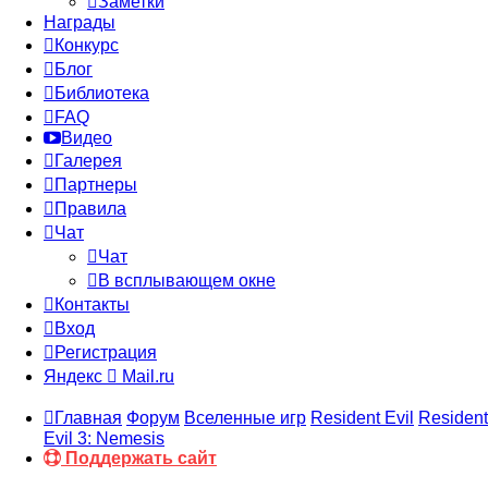
Заметки
Награды
Конкурс
Блог
Библиотека
FAQ
Видео
Галерея
Партнеры
Правила
Чат
Чат
В всплывающем окне
Контакты
Вход
Регистрация
Яндекс
Mail.ru
Главная
Форум
Вселенные игр
Resident Evil
Resident
Evil 3: Nemesis
Поддержать сайт