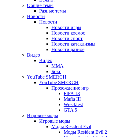
вкладке)
новой
Общие темы
Разные темы
вкладке)
Новости
Новости
Новости игры
Новости космос
Новости спорт
Новости катаклизмы
Новости разное
Видео
Видео
ММА
Бокс
YouTube SMERCH
YouTube SMERCH
Прохождение игр
FIFA 18
Mafia III
Wreckfest
GTA 5
Игровые моды
Игровые моды
Моды Resident Evil
Моды Resident Evil 2