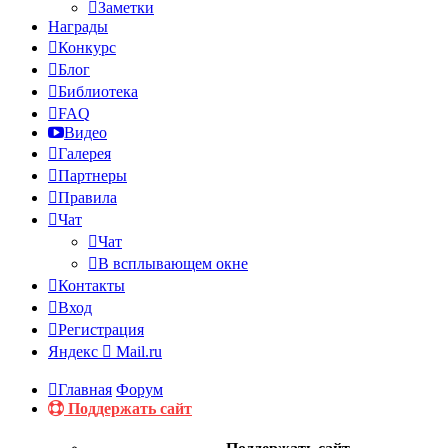
Заметки
Награды
Конкурс
Блог
Библиотека
FAQ
Видео
Галерея
Партнеры
Правила
Чат
Чат
В всплывающем окне
Контакты
Вход
Регистрация
Яндекс
Mail.ru
Главная
Форум
Поддержать сайт