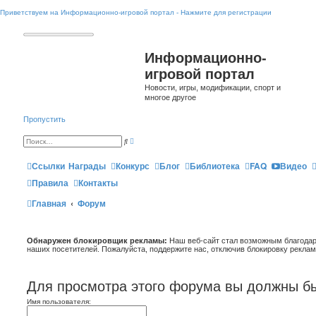
Приветствуем на Информационно-игровой портал - Нажмите для регистрации
Информационно-
игровой портал
Новости, игры, модификации, спорт и
многое другое
Пропустить
Р
П
а
о
с
и
ш
Ссылки
Награды
Конкурс
Блог
Библиотека
FAQ
Видео
с
и
к
р
Правила
Контакты
е
н
Главная
Форум
н
ы
й
п
о
и
Обнаружен блокировщик рекламы:
Наш веб-сайт стал возможным благодар
с
наших посетителей. Пожалуйста, поддержите нас, отключив блокировку реклам
к
Для просмотра этого форума вы должны бы
Имя пользователя: