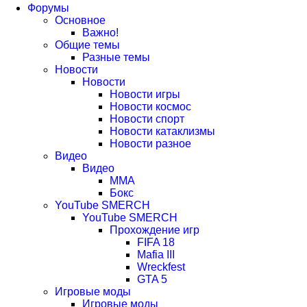
вкладке)
вкладке)
новой
в
(Откроется
Форумы
Основное
вкладке)
новой
в
Важно!
вкладке)
новой
Общие темы
Разные темы
вкладке)
Новости
Новости
Новости игры
Новости космос
Новости спорт
Новости катаклизмы
Новости разное
Видео
Видео
ММА
Бокс
YouTube SMERCH
YouTube SMERCH
Прохождение игр
FIFA 18
Mafia III
Wreckfest
GTA 5
Игровые моды
Игровые моды