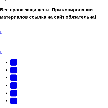
Все права защищены. При копировании
материалов ссылка на сайт обязательна!
YouTube
(Откроется
В
в
Контакте
Facebook
новой
(Откроется
(Откроется
Одноклассники
вкладке)
в
в
(Откроется
Twitter
новой
новой
в
(Откроется
Telegram