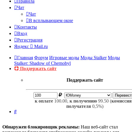
Правила
Чат
Чат
В всплывающем окне
Контакты
Вход
Регистрация
Яндекс
Mail.ru
Главная
Форум
Игровые моды
Моды Stalker
Моды
Stalker: Shadow of Chernobyl
Поддержать сайт
Поддержать сайт
к оплате
100.00,
к получению
99.50 (
комиссия
получателя
0,5%)
Поиск
Обнаружен блокировщик рекламы:
Наш веб-сайт стал