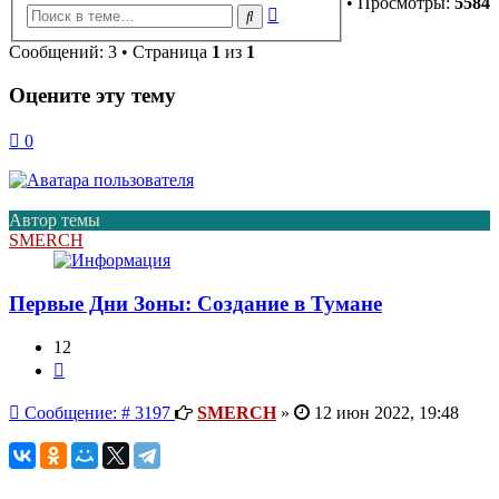
• Просмотры:
5584
Расширенный
Поиск
поиск
Сообщений: 3 • Страница
1
из
1
Оцените эту тему
0
Автор темы
SMERCH
Первые Дни Зоны: Создание в Тумане
12
Цитата
Сообщение
Сообщение: # 3197
SMERCH
»
12 июн 2022, 19:48