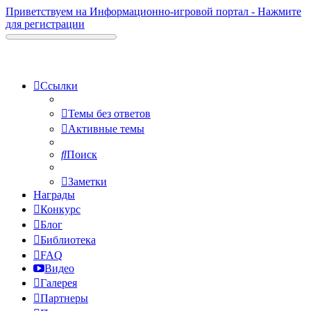
Приветствуем на Информационно-игровой портал - Нажмите
для регистрации
Ссылки
Темы без ответов
Активные темы
Поиск
Заметки
Награды
Конкурс
Блог
Библиотека
FAQ
Видео
Галерея
Партнеры