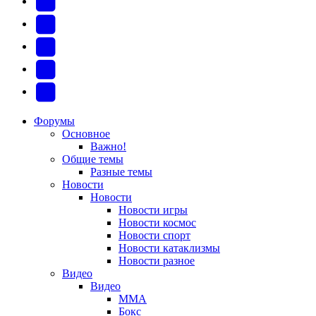
(Откроется
В
в
Контакте
Facebook
новой
(Откроется
(Откроется
Одноклассники
вкладке)
в
в
(Откроется
Twitter
новой
новой
в
(Откроется
Telegram
вкладке)
вкладке)
новой
в
(Откроется
Форумы
Основное
вкладке)
новой
в
Важно!
вкладке)
новой
Общие темы
Разные темы
вкладке)
Новости
Новости
Новости игры
Новости космос
Новости спорт
Новости катаклизмы
Новости разное
Видео
Видео
ММА
Бокс