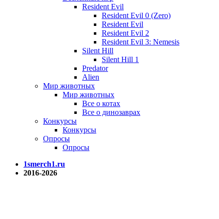
Resident Evil
Resident Evil 0 (Zero)
Resident Evil
Resident Evil 2
Resident Evil 3: Nemesis
Silent Hill
Silent Hill 1
Predator
Alien
Мир животных
Мир животных
Все о котах
Все о динозаврах
Конкурсы
Конкурсы
Опросы
Опросы
1smerch1.ru
2016-2026