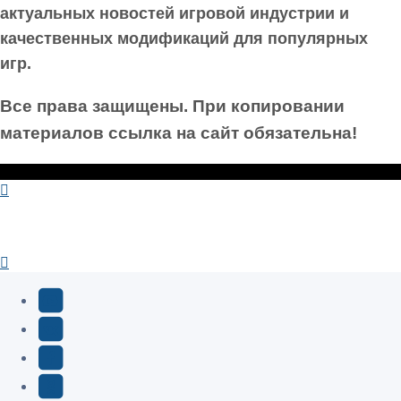
актуальных новостей игровой индустрии и
качественных модификаций для популярных
игр.
Все права защищены. При копировании
материалов ссылка на сайт обязательна!
YouTube
(Откроется
В
в
Контакте
Facebook
новой
(Откроется
(Откроется
Одноклассники