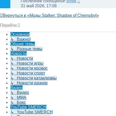
Последнее сообщение
shrek
31 май 2026, 17:08
Вернуться в «Моды Stalker: Shadow of Chernobyl»
Перейти
Основное
↳ Важно!
Общие темы
↳ Разные темы
Новости
↳ Новости
↳ Новости игры
↳ Новости космос
↳ Новости спорт
↳ Новости катаклизмы
↳ Новости разное
Видео
↳ Видео
↳ ММА
↳ Бокс
YouTube SMERCH
↳ YouTube SMERCH