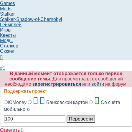
Games
Mods
Stalker
Stalker-Shadow-of-Chernobyl
Геймплей
Игры
Квесты
Моды
Сталкер
Сюжет
Вернуться
к
началу
#1
В данный момент отображается только первое
сообщение темы.
Для просмотра всех сообщений
необходимо
зарегистрироваться
или
войти
на форум.
Поддержать проект
ЮMoney
Банковской картой
Со счёта
мобильного
Ответить