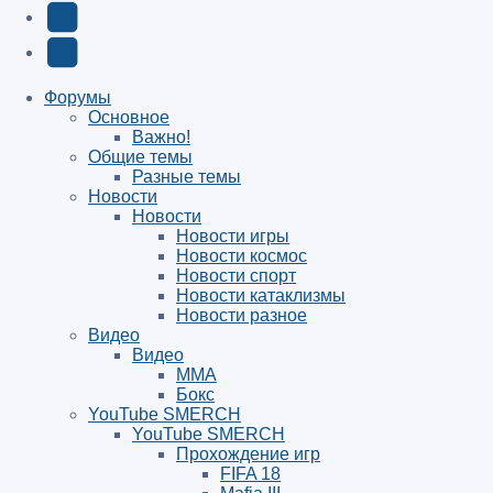
вкладке)
в
в
(Откроется
Twitter
новой
новой
в
(Откроется
Telegram
вкладке)
вкладке)
новой
в
(Откроется
Форумы
Основное
вкладке)
новой
в
Важно!
вкладке)
новой
Общие темы
Разные темы
вкладке)
Новости
Новости
Новости игры
Новости космос
Новости спорт
Новости катаклизмы
Новости разное
Видео
Видео
ММА
Бокс
YouTube SMERCH
YouTube SMERCH
Прохождение игр
FIFA 18