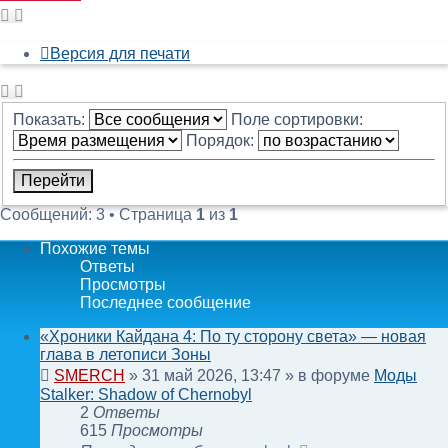
Версия для печати
Показать:
Поле сортировки:
Порядок:
Сообщений: 3 • Страница
1
из
1
Похожие темы
Ответы
Просмотры
Последнее сообщение
«Хроники Кайдана 4: По ту сторону света» — новая
глава в летописи Зоны
SMERCH
»
31 май 2026, 13:47
» в форуме
Моды
Stalker: Shadow of Chernobyl
2
Ответы
615
Просмотры