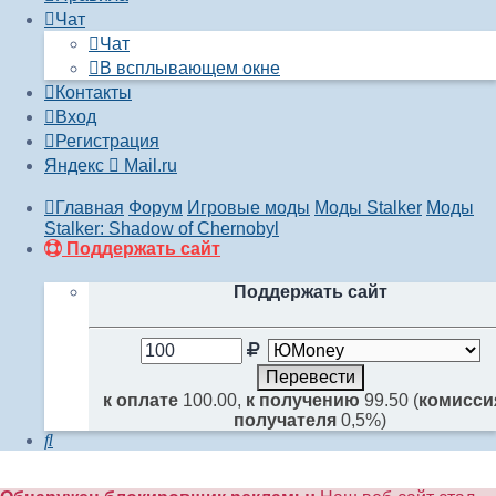
Чат
Чат
В всплывающем окне
Контакты
Вход
Регистрация
Яндекс
Mail.ru
Главная
Форум
Игровые моды
Моды Stalker
Моды
Stalker: Shadow of Chernobyl
Поддержать сайт
Поддержать сайт
к оплате
100.00,
к получению
99.50 (
комисси
получателя
0,5%)
Поиск