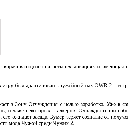
азворачивающейся на четырех локациях и имеющая 
в игру был адаптирован оружейный пак OWR 2.1 и гр
ет в Зону Отчуждения с целью заработка. Уже в сам
ов, и даже некоторых сталкеров. Однажды герой соб
его ожидает засада. Бумер теряет сознание от получен
асти мода Чужой среди Чужих 2.