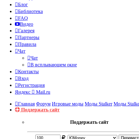
Блог
Библиотека
FAQ
Видео
Галерея
Партнеры
Правила
Чат
Чат
В всплывающем окне
Контакты
Вход
Регистрация
Яндекс
Mail.ru
Главная
Форум
Игровые моды
Моды Stalker
Моды Stalker
Поддержать сайт
Поддержать сайт