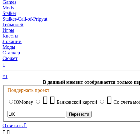
Games
Mods
Stalker
Stalker-Call-of-Pripyat
Геймплей
Игры
Квесты
Локации
Моды
Сталкер
Сюжет
Вернуться
к
началу
#1
В данный момент отображается только пе
Поддержать проект
ЮMoney
Банковской картой
Со счёта мо
Ответить