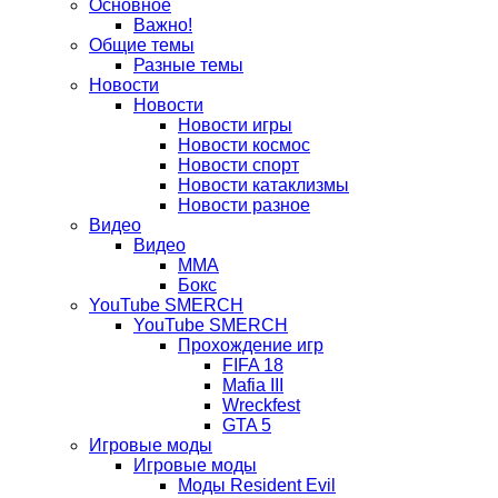
Основное
вкладке)
новой
в
Важно!
вкладке)
новой
Общие темы
Разные темы
вкладке)
Новости
Новости
Новости игры
Новости космос
Новости спорт
Новости катаклизмы
Новости разное
Видео
Видео
ММА
Бокс
YouTube SMERCH
YouTube SMERCH
Прохождение игр
FIFA 18
Mafia III
Wreckfest
GTA 5
Игровые моды
Игровые моды
Моды Resident Evil