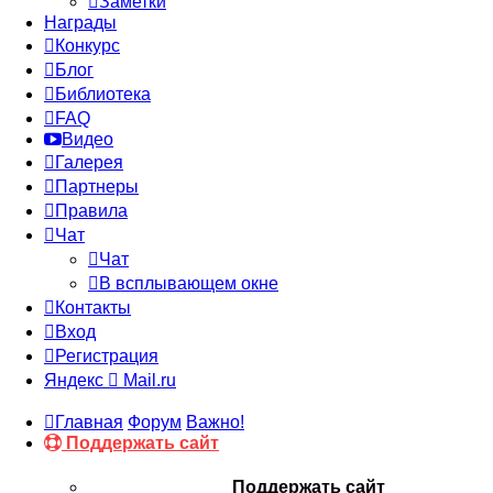
Заметки
Награды
Конкурс
Блог
Библиотека
FAQ
Видео
Галерея
Партнеры
Правила
Чат
Чат
В всплывающем окне
Контакты
Вход
Регистрация
Яндекс
Mail.ru
Главная
Форум
Важно!
Поддержать сайт
Поддержать сайт