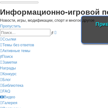
Информационно-игровой п
Новости, игры, модификации, спорт и многое другое
Прив
Пропустить
Расширенный
Поиск
поиск
Ссылки
Темы без ответов
Активные темы
Поиск
Заметки
Награды
Конкурс
Блог
Библиотека
FAQ
Видео
Галерея