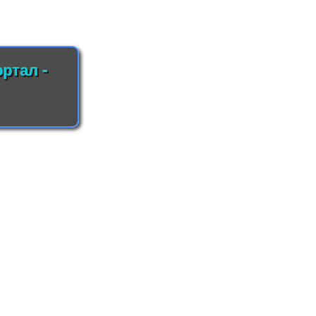
ртал -