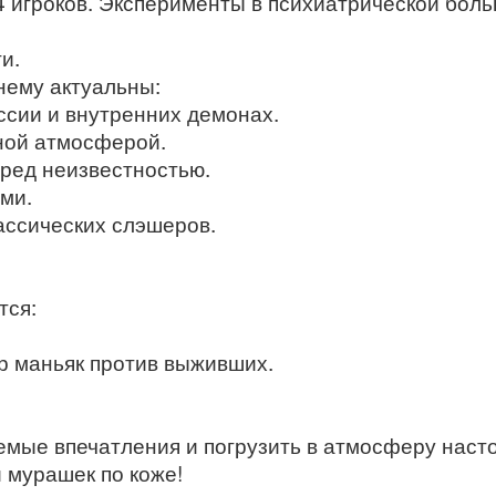
я 4 игроков. Эксперименты в психиатрической бол
и.
нему актуальны:
ессии и внутренних демонах.
ной атмосферой.
ред неизвестностью.
ами.
лассических слэшеров.
тся:
.
р маньяк против выживших.
аемые впечатления и погрузить в атмосферу нас
и мурашек по коже!