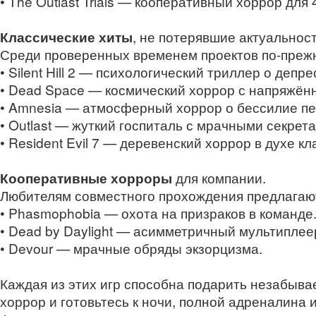
• The Outlast Trials — кооперативный хоррор дл
Классические хиты
, не потерявшие актуальност
Среди проверенных временем проектов по-преж
• Silent Hill 2 — психологический триллер о депр
• Dead Space — космический хоррор с напряжён
• Amnesia — атмосферный хоррор о бессилие пе
• Outlast — жуткий госпиталь с мрачными секрет
• Resident Evil 7 — деревенский хоррор в духе к
Кооперативные хорроры
для компании.
Любителям совместного прохождения предлагаю
• Phasmophobia — охота на призраков в команде
• Dead by Daylight — асимметричный мультиплее
• Devour — мрачные обряды экзорцизма.
Каждая из этих игр способна подарить незабыв
хоррор и готовьтесь к ночи, полной адреналина 