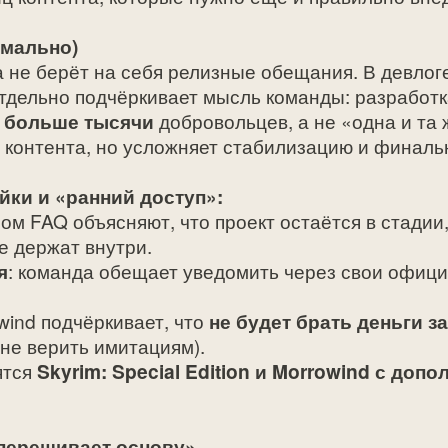
рмально)
 не берёт на себя релизные обещания. В девлог
тдельно подчёркивает мысль команды: разработк
о
больше тысячи
добровольцев, а не «одна и та
т контента, но усложняет стабилизацию и финаль
йки и «ранний доступ»:
ом FAQ объясняют, что проект остаётся в стадии
е держат внутри.
я
: команда обещает уведомить через свои официа
ywind подчёркивает, что
не будет брать деньги з
 не верить имитациям).
ятся
Skyrim: Special Edition и Morrowind с доп
«перешивает основу»