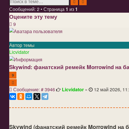
Поиск
Расширенный поиск
Сообщений: 2 • Страница
1
из
1
Оцените эту тему
9
Автор темы
Licvidator
Skywind: фанатский ремейк Morrowind на ба
9
Цитата
Сообщение
Сообщение: # 3946
Licvidator
»
12 май 2026, 11
Skywind (фанатский ремейк Morrowind на б