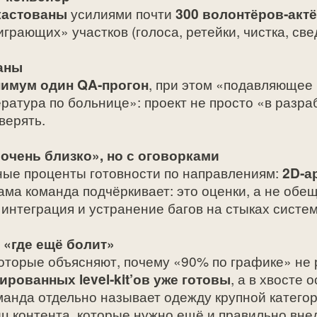
 кастованы
усилиями почти
300 волонтёров‑акт
грающих» участков (голоса, ретейки, чистка, св
наны
нимум один QA‑прогон
, при этом «подавляющее
ература по больнице»: проект не просто «в разра
верять.
«очень близко», но с оговорками
ные проценты готовности по направлениям:
2D‑а
сама команда подчёркивает: это оценки, а не о
 интеграция и устранение багов на стыках систем
 «где ещё болит»
 которые объясняют, почему «90% по графике» не 
нированных level‑kit’ов уже готовы
, а в хвосте 
манда отдельно называет одежду крупной категор
иц контента, которые нужно ещё и правильно вне