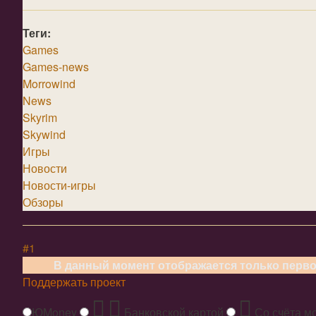
Теги:
Games
Games-news
Morrowind
News
Skyrim
Skywind
Игры
Новости
Новости-игры
Обзоры
#1
В данный момент отображается только перв
Поддержать проект
ЮMoney
Банковской картой
Со счёта м