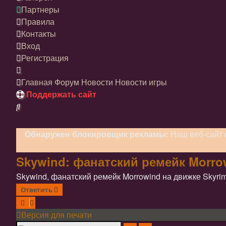
Партнеры
Правила
Контакты
Вход
Регистрация
Главная
Форум
Новости
Новости игры
Поддержать сайт
Поиск
Обнаружен блокировщик рекламы:
Наш веб-сайт 
Skywind: фанатский ремейк Morrow
Skywind, фанатский ремейк Morrowind на движке Skyrim
Ответить
Версия для печати