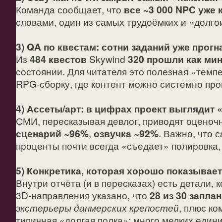
Команда сообщает, что
все ~3 000 NPC уже
словами, один из самых трудоёмких и «долгои
3) QA по квестам: сотни заданий уже прог
Из
484 квестов
Skywind
320 прошли как ми
состоянии. Для читателя это полезная «темп
RPG‑сборку, где контент можно системно про
4) Ассеты/арт: в цифрах проект выглядит 
СМИ, пересказывая девлог, приводят оценоч
сценарий ~96%
,
озвучка ~92%
. Важно, что 
проценты почти всегда «съедает» полировка,
5) Конкретика, которая хорошо показывает
Внутри отчёта (и в пересказах) есть детали,
3D‑направления указано, что
28 из 30 запла
экстерьеры данмерских крепостей
, плюс ко
типичная «долгая полка»: много мелких един