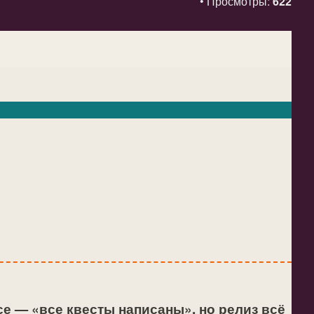
• Просмотры:
622
се — «все квесты написаны», но релиз всё