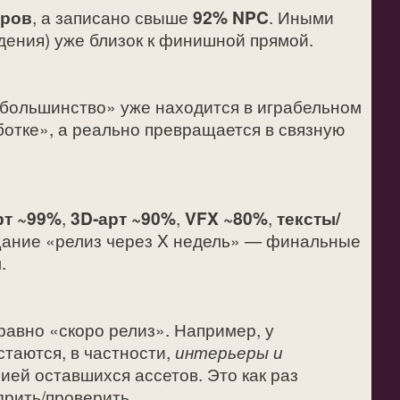
ёров
, а записано свыше
92% NPC
. Иными
едения) уже близок к финишной прямой.
 большинство» уже находится в играбельном
ботке», а реально превращается в связную
рт ~99%
,
3D‑арт ~90%
,
VFX ~80%
,
тексты/
бещание «релиз через X недель» — финальные
.
равно «скоро релиз». Например, у
остаются, в частности,
интерьеры и
ией оставшихся ассетов. Это как раз
дрить/проверить.