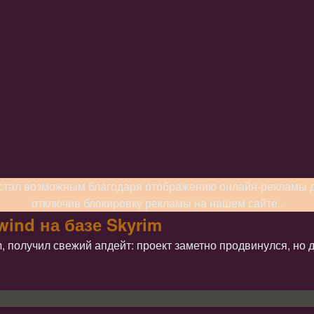
стал возможным благодаря отображению онлайн-рекламы дл
отключив блокировку рекламы на нашем сайте..
ind на базе Skyrim
, получил свежий апдейт: проект заметно продвинулся, но 