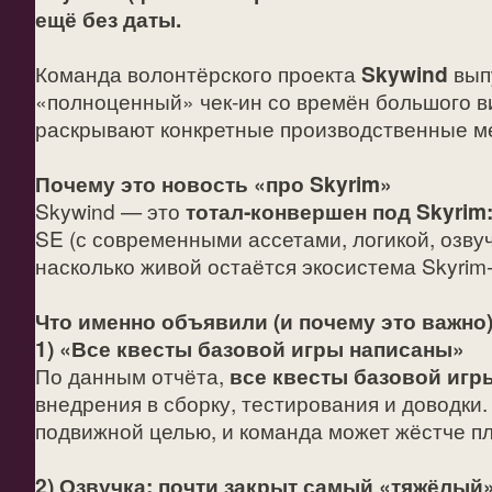
ещё без даты.
Команда волонтёрского проекта
Skywind
вып
«полноценный» чек‑ин со времён большого ви
раскрывают конкретные производственные ме
Почему это новость «про Skyrim»
Skywind — это
тотал‑конвершен под Skyrim: 
SE (с современными ассетами, логикой, озву
насколько живой остаётся экосистема Skyrim
Что именно объявили (и почему это важно)
1) «Все квесты базовой игры написаны»
По данным отчёта,
все квесты базовой иг
внедрения в сборку, тестирования и доводки
подвижной целью, и команда может жёстче п
2) Озвучка: почти закрыт самый «тяжёлый