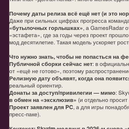
Почему даты релиза всё ещё нет (и это но
Даже при сильных цифрах прогресса команда
«бутылочных горлышках»
, а GamesRadar о
«эстафета», где за годы через проект прошл
мод десятилетие. Такая модель ускоряет рос
Что нужно знать, чтобы не попасться на фе
Публичной сборки сейчас нет
: в официальн
от «ещё не готово», поэтому распространени
Релизную дату объявят, когда она появитс
реальный ориентир.
Донаты за доступ/привилегии — мимо
: Sk
в обмен на «эксклюзив»
(и отдельно просит
Проект заявлен для PC
, а для игры понадоб
пресс‑паке).
Контекст: Skyrim‑моддинг в 2026‑м снова 