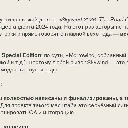
устила свежий девлог
«Skywind 2026: The Road 
део‑апдейта 2024 года. На этот раз авторы не п
трики и прямо говорят о главной вехе года —
вс
Special Edition
: по сути, «Morrowind, собранный
чкой и т.д.). Поэтому любой рывок Skywind — это
‑моддинга спустя годы.
:
ры полностью написаны и финализированы
, а 
. Для проекта такого масштаба это серьёзный си
ланировать QA и интеграцию.
» конвейер