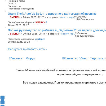
Похожие темы
Ответы
Просмотры
Последнее сообщение
Grand Theft Auto VI: Всё, что известно о долгожданной новинке
0
Ответы
SMERCH
»
16 авг 2025, 22:28
» в форуме
Новости игры
1126
Просмотры
Последнее сообщение
SMERCH
16 авг 2025, 22:28
Полное руководство по рыбалке в „Ведьмаке 3“: от первой удочки 
2
Ответы
SMERCH
»
20 мар 2026, 00:44
» в форуме
Новости игры
669
Просмотры
Последнее сообщение
gertop
30 мар 2026, 20:24
Вернуться в «Новости игры»
Главная
Форум
Контакты
О нас
Удалить c
1smerch1.ru — ваш надёжный источник актуальных новостей игров
модификаций для популярных игр.
Все права защищены. При копировании материалов ссылка
Y
o
В