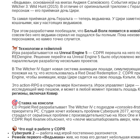
«Ведьмак», основанной на книгах Анджея Сапковского. События игры 
Witcher 3: Wild Hunt (2015). В отличие от оригинальной трилогии с Гер
персонаж — его приёмная дочь Цири.
Та самая приёмная дочь Геральта — теперь ведьмачка. У Цири заметн
кошачьими, как у настоящих ведьмаков.
При этом разработчики пообещали, что
Белый Волк появится в новой
совсем без него ведьмак-сериал не ощущался бы полным. Пока неизве
персонажем, но камео точно случится.
Технологии и геймплей
Игра разрабатывается на
Unreal Engine 5
— CDPR перешла на него пос
REDengine. Решение перейти на Unreal Engine 5 было обусловлено ж
параллельную разработку нескольких проектов.
В The Witcher IV будет новая система анимации лошади, симулирующ
похожая на ту, что использовалась в Red Dead Redemption 2. CDPR при
Engine, чтобы анимации, когда Цири садится на свою лошадь Кэльпи,
Это action-RPG в открытом мире Континента. Игрок управляет Цири —
исследующей мир пешком, и может в любой момент призвать лошадь К
регионы, включая Ковир
.
Ставка на консоли
CD Projekt Red разрабатывает The Witcher IV с подходом
«consoles-firs
приоритета PC. Студия хочет избежать проблем Cyberpunk 2077, кото
страдал от серьёзных проблем с производительностью на Xbox One и P
CDPR Якуб Кнапик объяснил, что
«легче масштабировать вверх, чем 
Что ещё в работе у CDPR
Cyberpunk 2
— работа над игрой постепенно разгоняется.
Ремейк первого «Ведьмака»
жив, но пока его делает небольшая кома