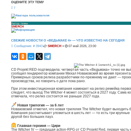
ОЦЕНИТЕ ЭТУ ТЕМУ
7
Автор темы
SMERCH
СВЕЖИЕ НОВОСТИ О «ВЕДЬМАКЕ 4» — ЧТО ИЗВЕСТНО НА СЕГОДНЯ
С
Сообщение: # 3943
SMERCH
»
07 май 2026, 23:00
о
о
б
щ
е
CD Projekt RED подтвердила: четвертая часть «Ведьмака» точно не вый
н
сообщил гендиректор компании Михал Новаковский во время презента
и
Примерных сроков релиза разработчики по-прежнему не дают — проек
е
производства, но говорить о дате пока рано.
При этом инвестиционная компания намекает на релиз ремейка первой ч
следует, что выход The Witcher 4 может состояться в 2027 году. Сама 
отмечала, что релиз состоится не раньше 2027 года.
Новая трилогия — за 6 лет
Новаковский отметил, что новая трилогия The Witcher будет выходить б
Компания рассчитывает уложиться в шесть лет — то есть три крупные
другой без больших пауз.
Главная героиня — Цири
The Witcher IV — грядущая action-RPG от CD Projekt Red, первая часть