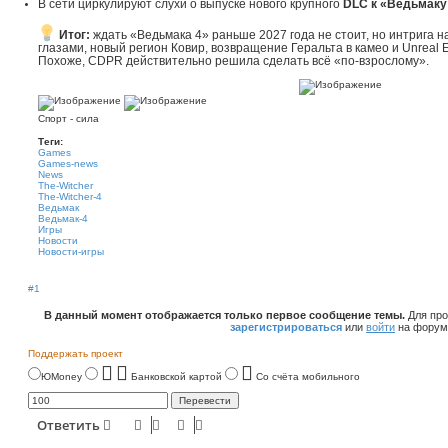
В сети циркулируют слухи о выпуске нового крупного
DLC к «Ведьмаку 
Итог:
ждать «Ведьмака 4» раньше 2027 года не стоит, но интрига 
глазами, новый регион Ковир, возвращение Геральта в камео и Unreal 
Похоже, CDPR действительно решила сделать всё «по-взрослому».
Спорт - сила
Теги:
Games
Games-news
News
The-Witcher
The-Witcher-4
Ведьмак
Ведьмак-4
Игры
Новости
Новости-игры
#1
В данный момент отображается только первое сообщение темы.
Для про
зарегистрироваться
или
войти
на форум
Поддержать проект
ЮMoney
Банковской картой
Со счёта мобильного
Ответить