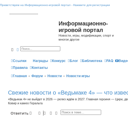
Приветствуем на Информационно-игровой портал - Нажмите для регистрации
Информационно-
игровой портал
Новости, игры, модификации, спорт и
многое другое
Поиск
Расширенный поиск
Ссылки
Награды
Конкурс
Блог
Библиотека
FAQ
Виде
Правила
Контакты
Главная
Форум
Новости
Новости игры
Свежие новости о «Ведьмаке 4» — что извес
«Ведьмак 4» не выйдет в 2026 — релиз ждём в 2027. Главная героиня — Цири, дви
Ковир и камео Геральта
Поиск
Расширенный поиск
Ответить