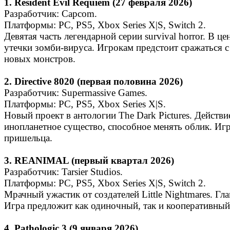
1. Resident Evil Requiem (27 февраля 2026)
Разработчик: Capcom.
Платформы: PC, PS5, Xbox Series X|S, Switch 2.
Девятая часть легендарной серии survival horror. В
утечки зомби‑вируса. Игрокам предстоит сражаться
новых монстров.
2. Directive 8020 (первая половина 2026)
Разработчик: Supermassive Games.
Платформы: PC, PS5, Xbox Series X|S.
Новый проект в антологии The Dark Pictures. Действи
инопланетное существо, способное менять облик. Игр
пришельца.
3. REANIMAL (первый квартал 2026)
Разработчик: Tarsier Studios.
Платформы: PC, PS5, Xbox Series X|S, Switch 2.
Мрачный ужастик от создателей Little Nightmares. Г
Игра предложит как одиночный, так и кооперативны
4. Pathologic 3 (9 января 2026)