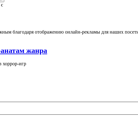
 с
жным благодаря отображению онлайн-рекламы для наших посети
фанатам жанра
в хоррор‑игр