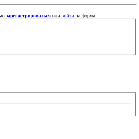
имо
зарегистрироваться
или
войти
на форум.