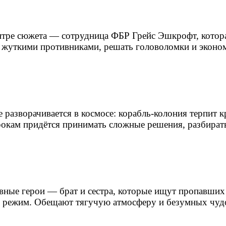
 центре сюжета — сотрудница ФБР Грейс Эшкрофт, кото
 с жуткими противниками, решать головоломки и экон
е разворачивается в космосе: корабль‑колония терпит 
окам придётся принимать сложные решения, разбиратьс
лавные герои — брат и сестра, которые ищут пропавших
й режим. Обещают тягучую атмосферу и безумных чу