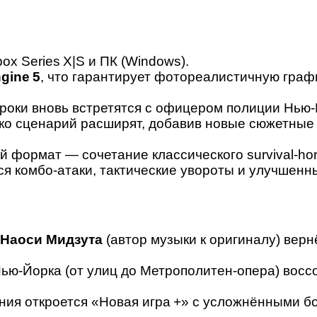
box Series X|S и ПК (Windows).
gine 5
, что гарантирует фотореалистичную граф
гроки вновь встретятся с офицером полиции Нью
о сценарий расширят, добавив новые сюжетные 
формат — сочетание классического survival‑horr
ся комбо‑атаки, тактические увороты и улучшенн
Наоси Мидзута
(автор музыки к оригиналу) верн
ью‑Йорка (от улиц до Метрополитен‑опера) восс
ия откроется «Новая игра +» с усложнёнными б