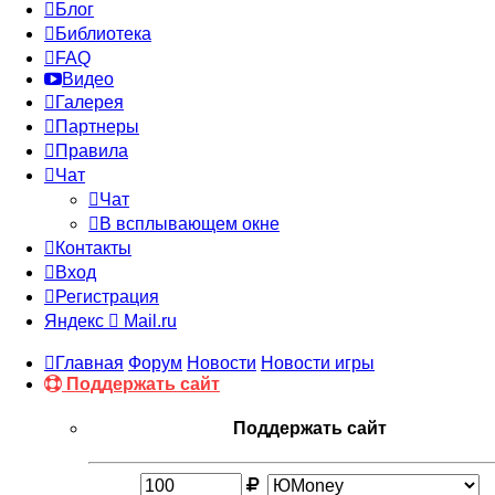
Блог
Библиотека
FAQ
Видео
Галерея
Партнеры
Правила
Чат
Чат
В всплывающем окне
Контакты
Вход
Регистрация
Яндекс
Mail.ru
Главная
Форум
Новости
Новости игры
Поддержать сайт
Поддержать сайт