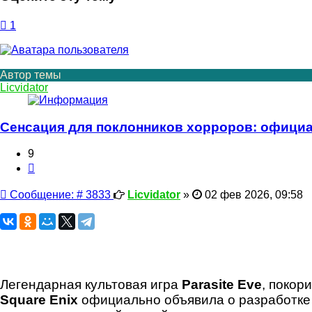
1
Автор темы
Licvidator
Сенсация для поклонников хорроров: официа
9
Цитата
Сообщение
Сообщение: # 3833
Licvidator
»
02 фев 2026, 09:58
Легендарная культовая игра
Parasite Eve
, покор
Square Enix
официально объявила о разработке