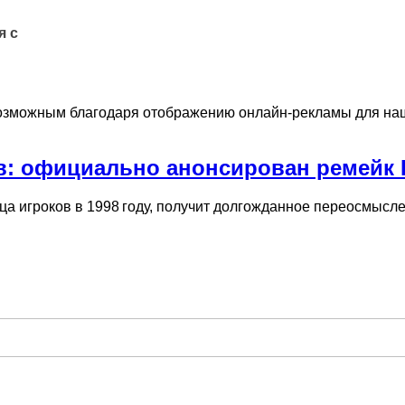
я с
озможным благодаря отображению онлайн-рекламы для наши
: официально анонсирован ремейк P
дца игроков в 1998 году, получит долгожданное переосмысл