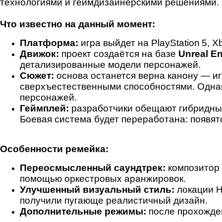
технологиями и геймдизайнерскими решениями.
Что известно на данный момент:
Платформа:
игра выйдет на PlayStation 5, X
Движок:
проект создаётся на базе
Unreal En
детализированные модели персонажей.
Сюжет:
основа останется верна канону — и
сверхъестественными способностями. Однак
персонажей.
Геймплей:
разработчики обещают гибридный 
Боевая система будет переработана: появят
Особенности ремейка:
Переосмысленный саундтрек:
композитор
помощью оркестровых аранжировок.
Улучшенный визуальный стиль:
локации Н
получили пугающе реалистичный дизайн.
Дополнительные режимы:
после прохожден