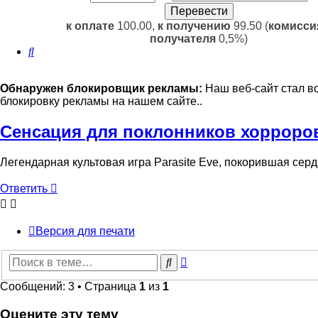
к оплате
100.00,
к получению
99.50 (
комисси
получателя
0,5%)
Поиск
Обнаружен блокировщик рекламы:
Наш веб-сайт стал в
блокировку рекламы на нашем сайте..
Сенсация для поклонников хорроров
Легендарная культовая игра Parasite Eve, покорившая сер
Ответить
Версия для печати
Расширенный
Поиск
поиск
Сообщений: 3 • Страница
1
из
1
Оцените эту тему