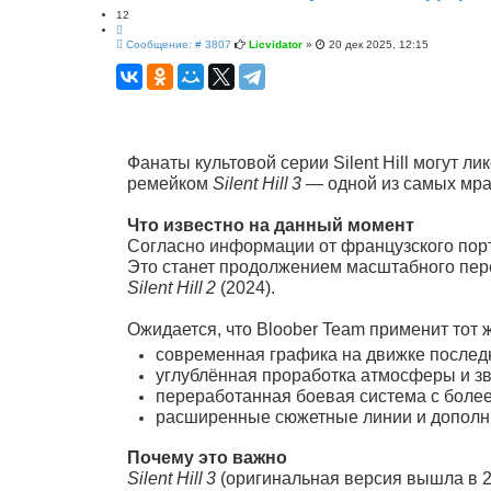
й
12
п
Ц
о
С
и
Сообщение: # 3807
Licvidator
»
20 дек 2025, 12:15
и
о
т
с
о
а
к
б
т
щ
а
е
н
и
е
Фанаты культовой серии Silent Hill могут л
ремейком
Silent Hill 3
— одной из самых мра
Что известно на данный момент
Согласно информации от французского порт
Это станет продолжением масштабного перео
Silent Hill 2
(2024).
Ожидается, что Bloober Team применит тот ж
современная графика на движке послед
углублённая проработка атмосферы и з
переработанная боевая система с боле
расширенные сюжетные линии и дополни
Почему это важно
Silent Hill 3
(оригинальная версия вышла в 20