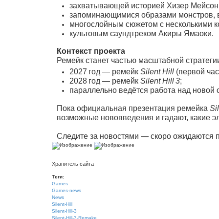
захватывающей историей Хизер Мейсон,
запоминающимися образами монстров, 
многослойным сюжетом с несколькими к
культовым саундтреком Акиры Ямаоки.
Контекст проекта
Ремейк станет частью масштабной стратег
2027 год — ремейк
Silent Hill
(первой час
2028 год — ремейк
Silent Hill 3
;
параллельно ведётся работа над новой ор
Пока официальная презентация ремейка
Sil
возможные нововведения и гадают, какие 
Следите за новостями — скоро ожидаются
Хранитель сайта
Теги:
Games
Games-news
News
Silent-Hill
Silent-Hill-3
Silent-Hill-3-Remake