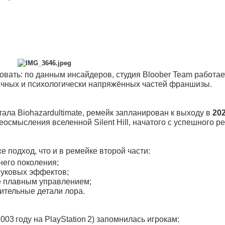
иковать: по данным инсайдеров, студия Bloober Team работае
чных и психологически напряжённых частей франшизы.
ала Biohazardultimate, ремейк запланирован к выходу в
202
смысления вселенной Silent Hill, начатого с успешного р
е подход, что и в ремейке второй части:
него поколения;
вуковых эффектов;
е плавным управлением;
тельные детали лора.
03 году на PlayStation 2) запомнилась игрокам: