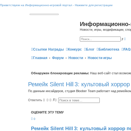
Приветствуем на Информационно-игровой портал - Нажмите для регистрации
Информационно-
Новости, игры, модификации, спо
Р
П
а
о
с
и
ш
Ссылки
Награды
Конкурс
Блог
Библиотека
FAQ
с
и
к
р
Главная
Форум
Новости
Новости игры
е
н
н
ы
й
Обнаружен блокировщик рекламы:
Наш веб-сайт стал возможн
п
о
и
Ремейк Silent Hill 3: культовый хорр
с
к
По данным инсайдеров, студия Bloober Team работает над ремейко
П
Р
Ответить
о
а
и
с
с
ш
ОЦЕНИТЕ ЭТУ ТЕМУ
к
и
р
0
е
н
н
Ремейк Silent Hill 3: культовый хоррор
ы