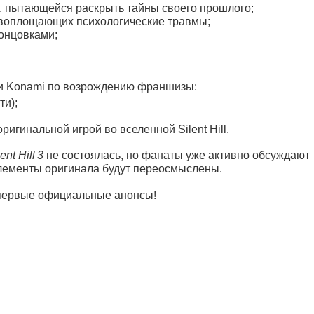
 пытающейся раскрыть тайны своего прошлого;
воплощающих психологические травмы;
онцовками;
ии Konami по возрождению франшизы:
ти);
игинальной игрой во вселенной Silent Hill.
ent Hill 3
не состоялась, но фанаты уже активно обсуждают
элементы оригинала будут переосмыслены.
 первые официальные анонсы!