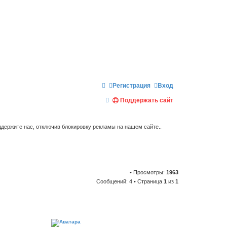
Регистрация
Вход
П
Поддержать сайт
о
и
держите нас, отключив блокировку рекламы на нашем сайте..
с
к
• Просмотры:
1963
Сообщений: 4 • Страница
1
из
1