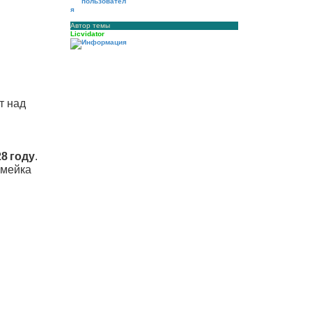
Автор темы
Licvidator
т над
8 году
.
емейка