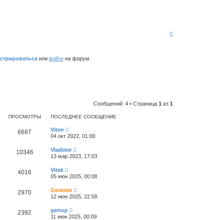
В
е
р
н
истрироваться
или
войти
на форум.
у
т
ь
с
я
к
н
Сообщений: 4 • Страница
1
из
1
а
ч
ПРОСМОТРЫ
ПОСЛЕДНЕЕ СООБЩЕНИЕ
а
л
Viten
6687
у
04 окт 2022, 01:00
Vladimir
10346
13 мар 2023, 17:03
Vitek
4016
05 июн 2025, 00:08
Gerasim
2970
12 июн 2025, 22:58
gertop
2392
11 июн 2025, 00:09