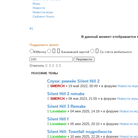
Игры
Новости
Новости-игры
Сайлент-Хилл
#1
В данный момент отображается 
Поддержать проект
ЮMoney
Банковской картой
Со счёта мобильного
Ответить
ПОХОЖИЕ ТЕМЫ
Слухи: ремейк Silent Hill 2
SMERCH
»
19 май 2022, 00:49
» в форуме
Новости игр
Silent Hill 2 remake
SMERCH
»
08 янв 2023, 21:55
» в форуме
Новости игр
Silent Hill 3 Remake
Licvidator
»
04 июн 2025, 14:18
» в форуме
Новости иг
Silent Hill f
Licvidator
»
05 июн 2025, 20:10
» в форуме
Новости иг
Silent Hill: Townfall подробности
Licvidator
»
10 июн 2025, 22:26
» в форуме
Новости иг