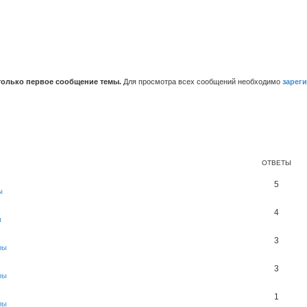
только первое сообщение темы.
Для просмотра всех сообщений необходимо
зарег
ОТВЕТЫ
5
ы
4
ы
3
ры
3
ры
1
ры