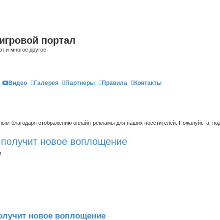
игровой портал
рт и многое другое
Видео
Галерея
Партнеры
Правила
Контакты
ым благодаря отображению онлайн-рекламы для наших посетителей. Пожалуйста, под
ор получит новое воплощение
м
 получит новое воплощение