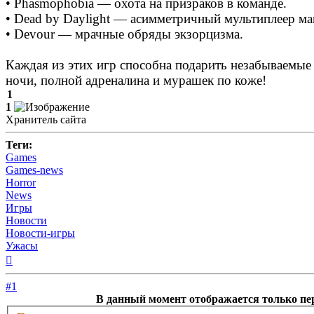
• Phasmophobia — охота на призраков в команде.
• Dead by Daylight — асимметричный мультиплеер м
• Devour — мрачные обряды экзорцизма.
Каждая из этих игр способна подарить незабываемые 
ночи, полной адреналина и мурашек по коже!
1
1
Хранитель сайта
Теги:
Games
Games-news
Horror
News
Игры
Новости
Новости-игры
Ужасы
Вернуться
к
началу
#1
В данный момент отображается только пе