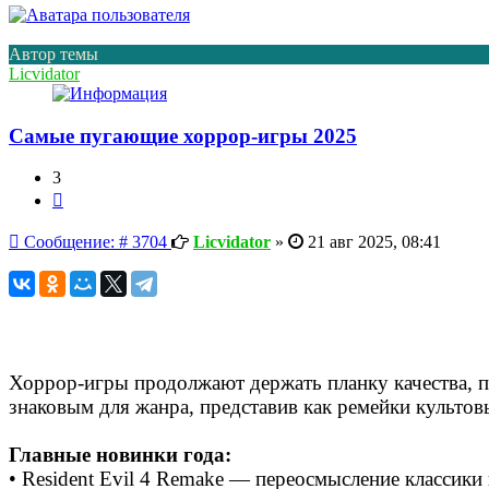
Автор темы
Licvidator
Самые пугающие хоррор-игры 2025
3
Цитата
Сообщение
Сообщение: # 3704
Licvidator
»
21 авг 2025, 08:41
Хоррор-игры продолжают держать планку качества, п
знаковым для жанра, представив как ремейки культов
Главные новинки года:
• Resident Evil 4 Remake — переосмысление класси