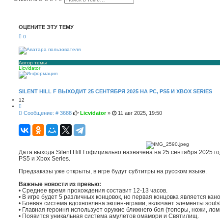
о
а
и
с
с
ш
к
и
ОЦЕНИТЕ ЭТУ ТЕМУ
р
е
0
н
н
ы
й
п
Автор темы
Licvidator
о
и
с
к
SILENT HILL F ВЫХОДИТ 25 СЕНТЯБРЯ 2025 НА PC, PS5 И XBOX SERIES
12
Ц
и
С
Сообщение: # 3688
Licvidator
»
11 авг 2025, 19:50
т
о
а
о
т
а
б
щ
е
Дата выхода Silent Hill f официально назначена на 25 сентября 2025 го
н
PS5 и Xbox Series.
и
е
Предзаказы уже открыты, в игре будут субтитры на русском языке.
Важные новости из превью:
• Среднее время прохождения составит 12-13 часов.
• В игре будет 5 различных концовок, но первая концовка является кан
• Боевая система вдохновлена экшен-играми, включает элементы soulsl
• Главная героиня использует оружие ближнего боя (топоры, ножи, лом
• Появится уникальная система амулетов омамори и Святилищ.