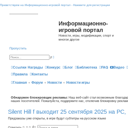
Приветствуем на Информационно-игровой портал - Нажмите для регистрации
Информационно-
игровой портал
Новости, игры, модификации, спорт и
многое другое
Пропустить
Р
П
а
о
с
и
ш
Ссылки
Награды
Конкурс
Блог
Библиотека
FAQ
Видео
с
и
к
р
Правила
Контакты
е
н
Главная
Форум
Новости
н
Новости игры
ы
й
п
о
и
Обнаружен блокировщик рекламы:
Наш веб-сайт стал возможным благодар
с
наших посетителей. Пожалуйста, поддержите нас, отключив блокировку реклам
к
Silent Hill f выходит 25 сентября 2025 на PC,
Предзаказы уже открыты, в игре будут субтитры на русском языке
П
Р
Ответить