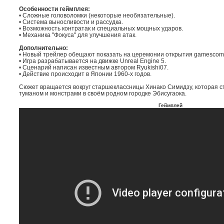
Особенности геймплея:
• Сложные головоломки (некоторые необязательные).
• Система выносливости и рассудка.
• Возможность контратак и специальных мощных ударов.
• Механика "Фокуса" для улучшения атак.
Дополнительно:
• Новый трейлер обещают показать на церемонии открытия gamescom
• Игра разрабатывается на движке Unreal Engine 5.
• Сценарий написан известным автором Ryukishi07.
• Действие происходит в Японии 1960-х годов.
Сюжет вращается вокруг старшеклассницы Хинако Симидзу, которая с
туманом и монстрами в своём родном городке Эбисугаока.
Геймплей