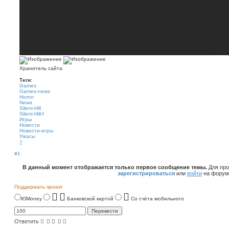
Хранитель сайта
Теги:
Games
Games-news
Horror
News
Silent-Hill
Silent-Hill-f
Игры
Новости
Новости-игры
Ужасы
В
е
р
#1
н
у
В данный момент отображается только первое сообщение темы.
Для про
т
зарегистрироваться
или
войти
на форум
ь
с
я
Поддержать проект
к
н
ЮMoney
Банковской картой
Со счёта мобильного
а
ч
а
л
Ответить
у