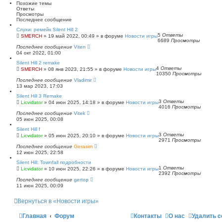
Похожие темы
Ответы
Просмотры
Последнее сообщение
Слухи: ремейк Silent Hill 2
5
Ответы
SMERCH
»
19 май 2022, 00:49
» в форуме
Новости игры
6689
Просмотры
Последнее сообщение
Viten
04 окт 2022, 01:00
Silent Hill 2 remake
4
Ответы
SMERCH
»
08 янв 2023, 21:55
» в форуме
Новости игры
10350
Просмотры
Последнее сообщение
Vladimir
13 мар 2023, 17:03
Silent Hill 3 Remake
3
Ответы
Licvidator
»
04 июн 2025, 14:18
» в форуме
Новости игры
4016
Просмотры
Последнее сообщение
Vitek
05 июн 2025, 00:08
Silent Hill f
3
Ответы
Licvidator
»
05 июн 2025, 20:10
» в форуме
Новости игры
2971
Просмотры
Последнее сообщение
Gerasim
12 июн 2025, 22:58
Silent Hill: Townfall подробности
1
Ответы
Licvidator
»
10 июн 2025, 22:26
» в форуме
Новости игры
2392
Просмотры
Последнее сообщение
gertop
11 июн 2025, 00:09
Вернуться в «Новости игры»
Главная
Форум
Контакты
О нас
Удалить c