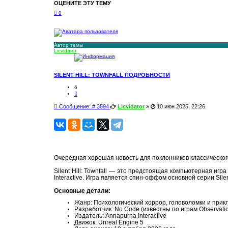
е
ОЦЕНИТЕ ЭТУ ТЕМУ
н
0
н
ы
й
п
о
Автор темы
и
Licvidator
с
к
SILENT HILL: TOWNFALL ПОДРОБНОСТИ
6
Ц
и
т
С
Сообщение: # 3594
Licvidator
»
10 июн 2025, 22:26
а
о
т
о
а
б
щ
е
н
и
Очередная хорошая новость для поклонников классическог
е
Silent Hill: Townfall — это предстоящая компьютерная игр
Interactive. Игра является спин-оффом основной серии Sile
Основные детали:
Жанр: Психологический хоррор, головоломки и при
Разработчик: No Code (известны по играм Observation
Издатель: Annapurna Interactive
Движок: Unreal Engine 5