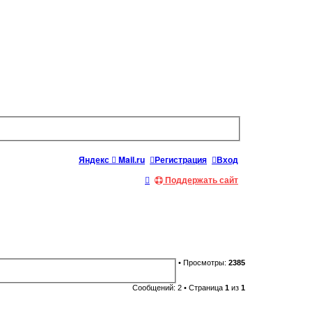
Яндекс
Mail.ru
Регистрация
Вход
П
Поддержать сайт
о
и
с
к
• Просмотры:
2385
Сообщений: 2 • Страница
1
из
1