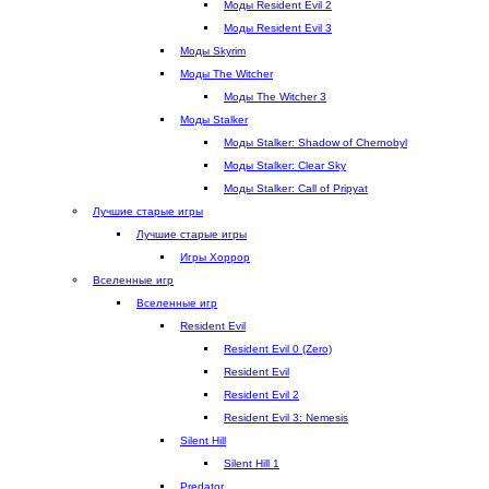
Моды Resident Evil 2
л
)
к
Моды Resident Evil 3
а
е
Моды Skyrim
д
)
Моды The Witcher
к
Моды The Witcher 3
е
Моды Stalker
)
Моды Stalker: Shadow of Chernobyl
Моды Stalker: Clear Sky
Моды Stalker: Call of Pripyat
Лучшие старые игры
Лучшие старые игры
Игры Хоррор
Вселенные игр
Вселенные игр
Resident Evil
Resident Evil 0 (Zero)
Resident Evil
Resident Evil 2
Resident Evil 3: Nemesis
Silent Hill
Silent Hill 1
Predator