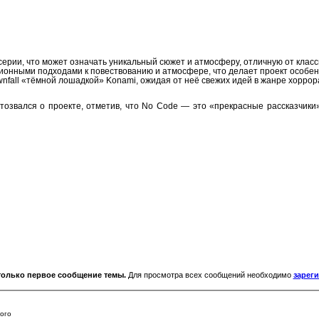
ерии, что может означать уникальный сюжет и атмосферу, отличную от класс
ионными подходами к повествованию и атмосфере, что делает проект особе
ownfall «тёмной лошадкой» Konami, ожидая от неё свежих идей в жанре хоррор
звался о проекте, отметив, что No Code — это «прекрасные рассказчики»,
только первое сообщение темы.
Для просмотра всех сообщений необходимо
зарег
ого