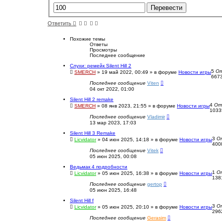
а
ч
а
л
Ответить
у
Похожие темы
Ответы
Просмотры
Последнее сообщение
Слухи: ремейк Silent Hill 2
5
О
SMERCH
»
19 май 2022, 00:49
» в форуме
Новости игры
667
Последнее сообщение
Viten
04 окт 2022, 01:00
Silent Hill 2 remake
4
От
SMERCH
»
08 янв 2023, 21:55
» в форуме
Новости игры
103
Последнее сообщение
Vladimir
13 мар 2023, 17:03
Silent Hill 3 Remake
3
О
Licvidator
»
04 июн 2025, 14:18
» в форуме
Новости игры
40
Последнее сообщение
Vitek
05 июн 2025, 00:08
Ведьмак 4 подробности
1
О
Licvidator
»
05 июн 2025, 16:38
» в форуме
Новости игры
13
Последнее сообщение
gertop
05 июн 2025, 16:48
Silent Hill f
3
О
Licvidator
»
05 июн 2025, 20:10
» в форуме
Новости игры
29
Последнее сообщение
Gerasim