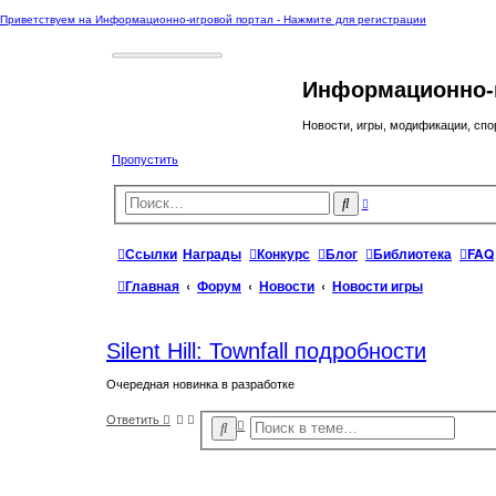
Приветствуем на Информационно-игровой портал - Нажмите для регистрации
Информационно-
Новости, игры, модификации, спо
Пропустить
Р
П
а
о
с
и
ш
и
с
Ссылки
Награды
Конкурс
Блог
Библиотека
FAQ
р
к
е
н
Главная
Форум
Новости
Новости игры
н
ы
й
п
о
Silent Hill: Townfall подробности
и
с
к
Очередная новинка в разработке
Ответить
Р
П
а
о
с
и
ш
с
и
р
к