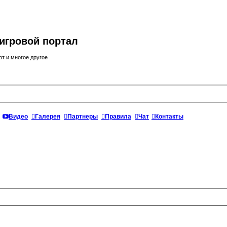
игровой портал
рт и многое другое
Видео
Галерея
Партнеры
Правила
Чат
Контакты