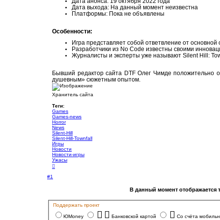
Дата анонса: 19 октября 2022 года
Дата выхода: На данный момент неизвестна
Платформы: Пока не объявлены
Особенности:
Игра представляет собой ответвление от основной с
Разработчики из No Code известны своими инновац
Журналисты и эксперты уже называют Silent Hill: T
Бывший редактор сайта DTF Олег Чимде положительно ото
душевным» сюжетным опытом.
Хранитель сайта
Теги:
Games
Games-news
Horror
News
Silent-Hill
Silent-Hill-Townfall
Игры
Новости
Новости-игры
Ужасы
В
е
р
#1
н
у
В данный момент отображается 
т
ь
с
Поддержать проект
я
к
ЮMoney
Банковской картой
Со счёта мобильн
н