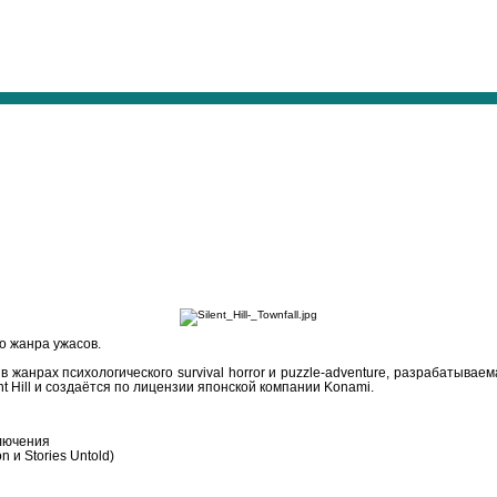
о жанра ужасов.
а в жанрах психологического survival horror и puzzle-adventure, разрабаты
nt Hill и создаётся по лицензии японской компании Konami.
ключения
 и Stories Untold)