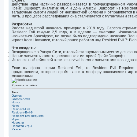
Сюжет:
Действие игры частично разворачивается в полуразрушенном Раккун
Грейс Эшкрофт, аналитик ФБР и дочь Алиссы Эшкрофт из Resident E
загадочные смерти людей от неизвестной болезни и отправляется в о
мать. В процессе расследования она сталкивается с мутантами и стан
Разработка:
Работа над игрой началась примерно в 2019 году. Capcom стремит
Resident Evil каждые 2,5 года, а в идеале — ежегодно. Изначальн
называться Apocalypse, но позже было подтверждено название Requ
играет Коси Наканиси, который ранее работал над Resident Evil 7: Bioh
Что ожидать:
Возвращение в Раккун-Сити, который стал культовым местом для фана
Новые элементы сюжета, связанные с историей Грейс Эшкрофт.
Интенсивный геймплей в стиле survival horror с элементами исследова
Если вы фанат серии Resident Evil, то Resident Evil Requie
продолжением, которое вернёт вас в атмосферу классических игр 
механиками.
Хранитель сайта
Теги:
Games
Games-news
Horror
News
Resident-Evil
Resident-Evil-9
Resident-Evil-Requiem
Игры
Новости
Новости-игры
Ужасы