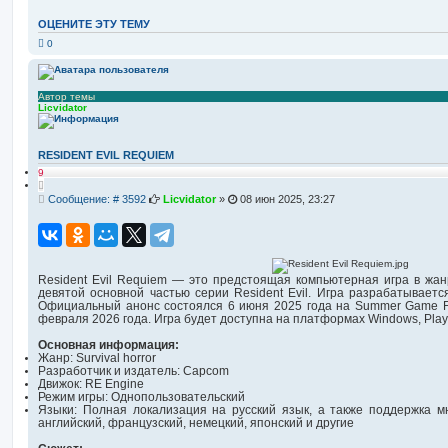
с
ш
к
и
ОЦЕНИТЕ ЭТУ ТЕМУ
р
е
0
н
н
ы
й
п
Автор темы
Licvidator
о
и
с
к
RESIDENT EVIL REQUIEM
9
Ц
и
С
Сообщение: # 3592
Licvidator
»
08 июн 2025, 23:27
т
о
а
о
т
а
б
щ
е
Resident Evil Requiem — это предстоящая компьютерная игра в жанре
н
девятой основной частью серии Resident Evil. Игра разрабатывает
и
Официальный анонс состоялся 6 июня 2025 года на Summer Game Fe
е
февраля 2026 года. Игра будет доступна на платформах Windows, PlaySt
Основная информация:
Жанр: Survival horror
Разработчик и издатель: Capcom
Движок: RE Engine
Режим игры: Однопользовательский
Языки: Полная локализация на русский язык, а также поддержка мн
английский, французский, немецкий, японский и другие