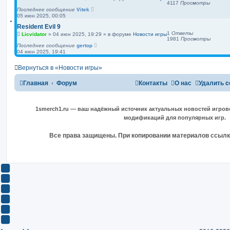
4117
Просмотры
Последнее сообщение
Vitek
05 июн 2025, 00:05
Resident Evil 9
1
Ответы
Licvidator
»
04 июн 2025, 19:29
» в форуме
Новости игры
1981
Просмотры
Последнее сообщение
gertop
04 июн 2025, 19:41
Вернуться в «Новости игры»
Главная
Форум
Контакты
О нас
Удалить c
1smerch1.ru — ваш надёжный источник актуальных новостей игров
модификаций для популярных игр.
Все права защищены. При копировании материалов ссылка
Y
o
В
u
К
F
T
о
a
О
u
н
c
д
T
b
т
e
н
w
T
e
а
b
о
i
e