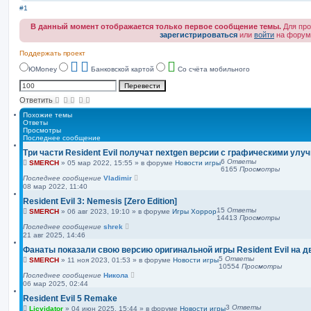
#1
В данный момент отображается только первое сообщение темы.
Для про
зарегистрироваться
или
войти
на форум
Поддержать проект
ЮMoney
Банковской картой
Со счёта мобильного
Ответить
Похожие темы
Ответы
Просмотры
Последнее сообщение
Три части Resident Evil получат nextgen версии с графическими ул
6
Ответы
SMERCH
»
05 мар 2022, 15:55
» в форуме
Новости игры
6165
Просмотры
Последнее сообщение
Vladimir
08 мар 2022, 11:40
Resident Evil 3: Nemesis [Zero Edition]
15
Ответы
SMERCH
»
06 авг 2023, 19:10
» в форуме
Игры Хоррор
14413
Просмотры
Последнее сообщение
shrek
21 авг 2025, 14:46
Фанаты показали свою версию оригинальной игры Resident Evil на дв
5
Ответы
SMERCH
»
11 ноя 2023, 01:53
» в форуме
Новости игры
10554
Просмотры
Последнее сообщение
Никола
06 мар 2025, 02:44
Resident Evil 5 Remake
3
Ответы
Licvidator
»
04 июн 2025, 15:44
» в форуме
Новости игры