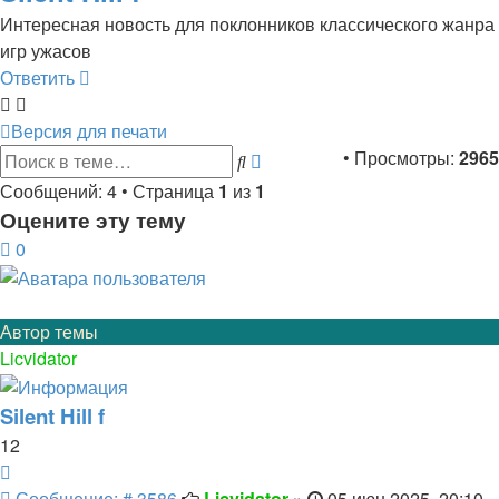
Интересная новость для поклонников классического жанра
игр ужасов
Ответить
Версия для печати
Расширенный
• Просмотры:
2965
Поиск
поиск
Сообщений: 4 • Страница
1
из
1
Оцените эту тему
0
Автор темы
Licvidator
Silent Hill f
12
Цитата
Сообщение
Сообщение: # 3586
Licvidator
»
05 июн 2025, 20:10