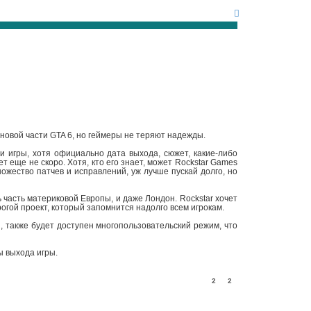
новой части GTA 6, но геймеры не теряют надежды.
ти игры, хотя официально дата выхода, сюжет, какие-либо
 еще не скоро. Хотя, кто его знает, может Rockstar Games
ножество патчев и исправлений, уж лучше пускай долго, но
ь часть материковой Европы, и даже Лондон. Rockstar хочет
рогой проект, который запомнится надолго всем игрокам.
 также будет доступен многопользовательский режим, что
ы выхода игры.
2
2