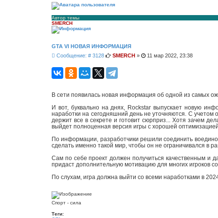
Автор темы
SMERCH
GTA VI НОВАЯ ИНФОРМАЦИЯ
С
Сообщение: # 3128
SMERCH
»
11 мар 2022, 23:38
о
о
б
щ
е
В сети появилась новая информация об одной из самых ож
н
и
И вот, буквально на днях, Rockstar выпускает новую инф
е
наработки на сегодняшний день не уточняются. С учетом о
держит все в секрете и готовит сюрприз... Хотя зачем де
выйдет полноценная версия игры с хорошей оптимизацией 
По информации, разработчики решили соединить воедино три
сделать именно такой мир, чтобы он не ограничивался в ра
Сам по себе проект должен получиться качественным и д
придаст дополнительную мотивацию для многих игроков со
По слухам, игра должна выйти со всеми наработками в 2024
Спорт - сила
Теги: