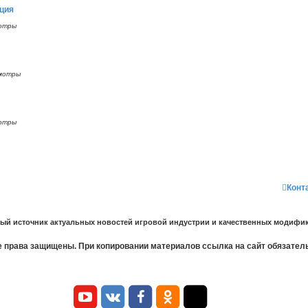
ация
отры
мотры
отры
Конт
ный источник актуальных новостей игровой индустрии и качественных модифик
 права защищены. При копировании материалов ссылка на сайт обязател
Y
В
F
О
T
T