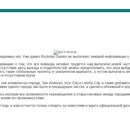
идаемых игр. Уже давно Rockstar Games не выпускает никакой информации о 
ормацию о том, что вся команда активно трудится над выпуском новой час
тсутствия даты выхода и подробностей, можно предположить, что игра выйдет
лать такие глобальные проекты в ускоренном варианте, а потом выпускать м
и отсутствием багов.
 знаменитых города: San Andreas, Vice City и Liberty City, а также добавит
мках одного города, как было в предыдущих частях, а сделать объемный и до
ать игрокам все возможности перемещения в открытом мире между городами,
 всеми его возможностями.
 году, а нам остается только следить за новостями и ждать официальной дат