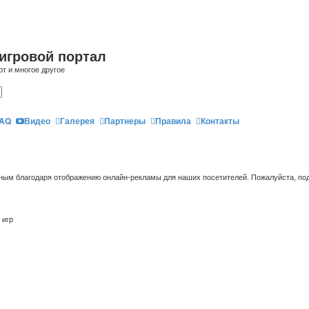
игровой портал
рт и многое другое
AQ
Видео
Галерея
Партнеры
Правила
Контакты
ым благодаря отображению онлайн-рекламы для наших посетителей. Пожалуйста, под
 игр