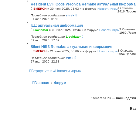
Resident Evil: Code Veronica Remake актуальная информ
1
Ответы
SMERCH
»
30 июн 2025, 23:03
» в форуме
Новости игры
2416
Просм
Последнее сообщение
shrek
01 июл 2025, 01:03
ILL: актуальная информация
3
Ответы
Licvidator
»
09 июл 2025, 16:34
» в форуме
Новости игры
1960
Прос
Последнее сообщение
Licvidator
09 июл 2025, 17:32
Silent Hill 3 Remake: актуальная информация
3
Ответы
SMERCH
»
21 июл 2025, 00:06
» в форуме
Новости игры
2054
Просм
Последнее сообщение
Vitek
27 июл 2025, 22:38
Вернуться в «Новости игры»
Главная
Форум
1smerch1.ru — ваш надёж
Все