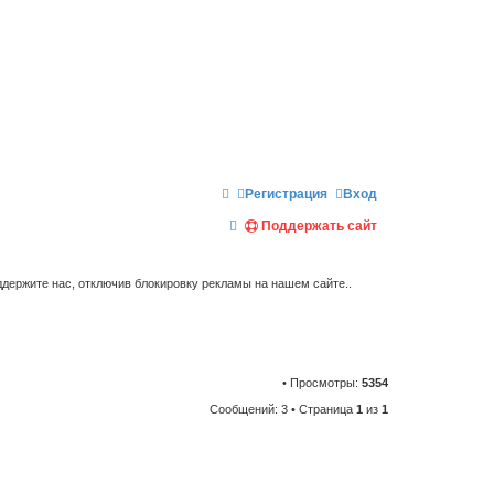
Регистрация
Вход
П
Поддержать сайт
о
и
держите нас, отключив блокировку рекламы на нашем сайте..
с
к
• Просмотры:
5354
Сообщений: 3 • Страница
1
из
1