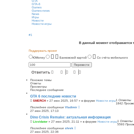
GTA
GTA-6
Games
Games-news
News
Игры
Новости
Новости-игры
#1
В данный момент отображается 
Поддержать проект
ЮMoney
Банковской картой
Со счёта мобильного
Ответить
Похожие темы
Ответы
Просмотры
Последнее сообщение
GTA 6 последние новости
1
Ответы
SMERCH
»
27 июн 2025, 16:57
» в форуме
Новости игры
1842
Просм
Последнее сообщение
Vladimir
27 июн 2025, 17:13
Dino Crisis Remake: актуальная информация
1
Ответы
Licvidator
»
27 июн 2025, 21:11
» в форуме
Новости игры
5593
Прос
Последнее сообщение
shrek
27 июн 2025, 22:36