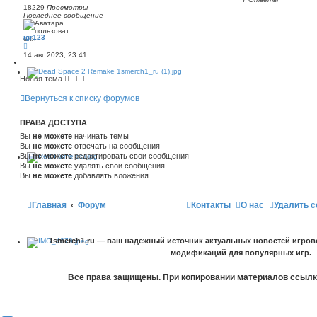
18229
Просмотры
Последнее сообщение
igr123
14 авг 2023, 23:41
Новая тема
Вернуться к списку форумов
ПРАВА ДОСТУПА
Вы
не можете
начинать темы
Вы
не можете
отвечать на сообщения
Вы
не можете
редактировать свои сообщения
Вы
не можете
удалять свои сообщения
Вы
не можете
добавлять вложения
Главная
Форум
Контакты
О нас
Удалить c
1smerch1.ru — ваш надёжный источник актуальных новостей игров
модификаций для популярных игр.
Все права защищены. При копировании материалов ссылка