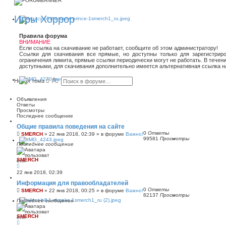
Игры Хоррор
Правила форума
ВНИМАНИЕ
Если ссылка на скачивание не работает, сообщите об этом администратору!
Ссылки для скачивания все прямые, но доступны только для зарегистриро
ограничения лимита, прямые ссылки периодически могут не работать. В течен
доступными, для скачивания дополнительно имеется альтернативная ссылка н
П
Р
Новая тема
о
а
и
с
с
ш
Объявления
к
и
Ответы
р
Просмотры
е
Последнее сообщение
н
Общие правила поведения на сайте
н
0
Ответы
ы
SMERCH
»
22 янв 2018, 02:39
» в форуме
Важно!
99581
Просмотры
й
Последнее сообщение
п
о
и
SMERCH
с
к
22 янв 2018, 02:39
Информация для правообладателей
0
Ответы
SMERCH
»
22 янв 2018, 00:25
» в форуме
Важно!
82137
Просмотры
Последнее сообщение
SMERCH