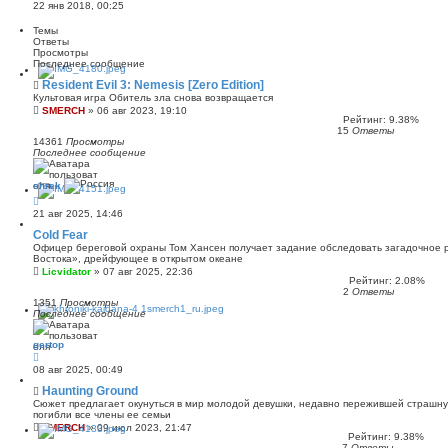
22 янв 2018, 00:25
Темы
Ответы
Просмотры
Последнее сообщение
Resident Evil 3: Nemesis [Zero Edition]
Культовая игра Обитель зла снова возвращается
SMERCH
»
06 авг 2023, 19:10
Рейтинг: 9.38%
15
Ответы
14361
Просмотры
Последнее сообщение
shrek
21 авг 2025, 14:46
Cold Fear
Офицер береговой охраны Том Хансен получает задание обследовать загадочное р
Востока», дрейфующее в открытом океане
Licvidator
»
07 авг 2025, 22:36
Рейтинг: 2.08%
2
Ответы
1351
Просмотры
Последнее сообщение
gertop
08 авг 2025, 00:49
Haunting Ground
Сюжет предлагает окунуться в мир молодой девушки, недавно пережившей страшн
погибли все члены ее семьи
SMERCH
»
09 июл 2023, 21:47
Рейтинг: 9.38%
7
Ответы