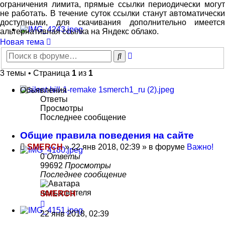
ограничения лимита, прямые ссылки периодически могут
не работать. В течение суток ссылки станут автоматически
доступными, для скачивания дополнительно имеется
альтернативная ссылка на Яндекс облако.
Новая тема
Расширенный
Поиск
поиск
3 темы • Страница
1
из
1
Объявления
Ответы
Просмотры
Последнее сообщение
Общие правила поведения на сайте
SMERCH
»
22 янв 2018, 02:39
» в форуме
Важно!
0
Ответы
99692
Просмотры
Последнее сообщение
SMERCH
22 янв 2018, 02:39