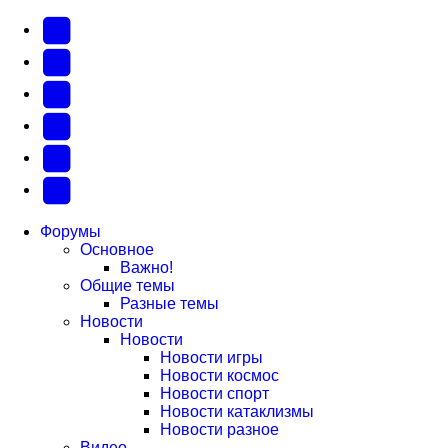
YouTube
(Откроется
В
в
Контакте
Facebook
новой
(Откроется
(Откроется
Одноклассники
вкладке)
в
в
(Откроется
Twitter
новой
новой
в
(Откроется
Telegram
вкладке)
вкладке)
новой
в
(Откроется
Форумы
Основное
вкладке)
новой
в
Важно!
вкладке)
новой
Общие темы
Разные темы
вкладке)
Новости
Новости
Новости игры
Новости космос
Новости спорт
Новости катаклизмы
Новости разное
Видео