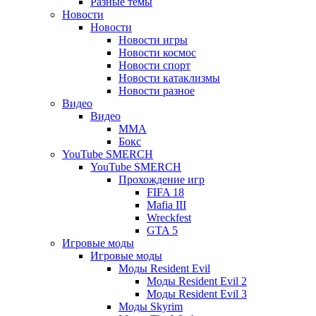
Разные темы
вкладке)
Новости
Новости
Новости игры
Новости космос
Новости спорт
Новости катаклизмы
Новости разное
Видео
Видео
ММА
Бокс
YouTube SMERCH
YouTube SMERCH
Прохождение игр
FIFA 18
Mafia III
Wreckfest
GTA 5
Игровые моды
Игровые моды
Моды Resident Evil
Моды Resident Evil 2
Моды Resident Evil 3
Моды Skyrim