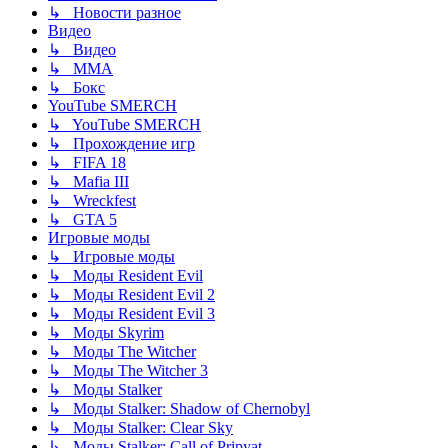
↳ Новости разное
Видео
↳ Видео
↳ ММА
↳ Бокс
YouTube SMERCH
↳ YouTube SMERCH
↳ Прохождение игр
↳ FIFA 18
↳ Mafia III
↳ Wreckfest
↳ GTA 5
Игровые моды
↳ Игровые моды
↳ Моды Resident Evil
↳ Моды Resident Evil 2
↳ Моды Resident Evil 3
↳ Моды Skyrim
↳ Моды The Witcher
↳ Моды The Witcher 3
↳ Моды Stalker
↳ Моды Stalker: Shadow of Chernobyl
↳ Моды Stalker: Clear Sky
↳ Моды Stalker: Call of Pripyat