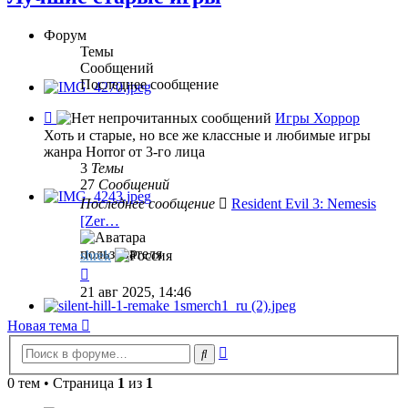
Форум
Темы
Сообщений
Последнее сообщение
Канал
Игры Хоррор
-
Хоть и старые, но все же классные и любимые игры
Игры
жанра Horror от 3-го лица
Хоррор
3
Темы
27
Сообщений
Последнее сообщение
Resident Evil 3: Nemesis
[Zer…
shrek
Перейти
к
21 авг 2025, 14:46
последнему
сообщению
Новая тема
Расширенный
Поиск
поиск
0 тем • Страница
1
из
1