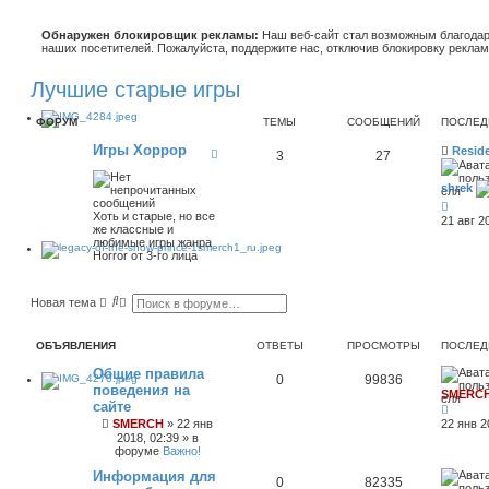
Обнаружен блокировщик рекламы:
Наш веб-сайт стал возможным благодар
наших посетителей. Пожалуйста, поддержите нас, отключив блокировку реклам
Лучшие старые игры
ФОРУМ
ТЕМЫ
СООБЩЕНИЙ
ПОСЛЕД
Игры Хоррор
К
Reside
3
27
а
н
shrek
а
л
П
Хоть и старые, но все
-
е
21 авг 2
же классные и
И
р
любимые игры жанра
г
е
Horror от 3-го лица
р
й
ы
т
Х
и
о
к
П
Р
Новая тема
р
п
о
а
р
о
и
с
о
с
с
ш
ОБЪЯВЛЕНИЯ
ОТВЕТЫ
ПРОСМОТРЫ
ПОСЛЕД
р
л
к
и
е
р
Общие правила
д
е
0
99836
н
поведения на
н
SMERC
е
н
сайте
м
ы
SMERCH
»
22 янв
22 янв 2
у
й
2018, 02:39
» в
с
п
форуме
Важно!
о
о
о
и
Информация для
б
0
82335
с