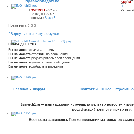
правообладателе
щ
к
SMERC
е
й
н
SMERCH
»
22 янв
22 янв 2
и
2018, 00:25
» в
ю
форуме
Важно!
Новая тема
Вернуться к списку форумов
ПРАВА ДОСТУПА
Вы
не можете
начинать темы
Вы
не можете
отвечать на сообщения
Вы
не можете
редактировать свои сообщения
Вы
не можете
удалять свои сообщения
Вы
не можете
добавлять вложения
Главная
Форум
Контакты
О нас
Удалить c
1smerch1.ru — ваш надёжный источник актуальных новостей игров
модификаций для популярных игр.
Все права защищены. При копировании материалов ссылка