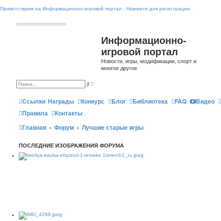
Приветствуем на Информационно-игровой портал - Нажмите для регистрации
Информационно-
игровой портал
Новости, игры, модификации, спорт и
многое другое
Р
П
а
о
с
и
ш
Ссылки
Награды
Конкурс
Блог
Библиотека
FAQ
Видео
с
и
к
р
Правила
Контакты
е
н
Главная
Форум
Лучшие старые игры
н
ы
й
п
ПОСЛЕДНИЕ ИЗОБРАЖЕНИЯ ФОРУМА
о
и
с
к