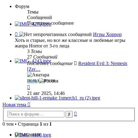
Форум
Темы
Сообщений
Последнее сообщение
Канал
Игры Хоррор
-
Хоть и старые, но все же классные и любимые игры
Игры
жанра Horror от 3-го лица
Хоррор
3
Темы
27
Сообщений
Последнее сообщение
Resident Evil 3: Nemesis
[Zer…
shrek
Перейти
к
21 авг 2025, 14:46
последнему
сообщению
Новая тема
Расширенный
Поиск
поиск
0 тем • Страница
1
из
1
Объявления