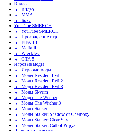
Видео
↳ Видео
↳ ММА
↳ Бокс
YouTube SMERCH
↳ YouTube SMERCH
↳ Прохождение игр
↳ FIFA 18
↳ Mafia III
↳ Wreckfest
↳ GTA 5
Игровые моды
↳ Игровые моды
↳ Моды Resident Evil
↳ Моды Resident Evil 2
↳ Моды Resident Evil 3
↳ Моды Skyrim
↳ Моды The Witcher
↳ Моды The Witcher 3
↳ Моды Stalker
↳ Моды Stalker: Shadow of Chernobyl
↳ Моды Stalker: Clear Sky
↳ Моды Stalker: Call of Pripyat
Лучшие старые игры