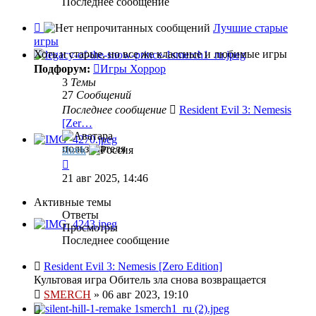
Последнее сообщение
Канал
Лучшие старые
-
игры
Лучшие
Хоть и старые, но все же классные и любимые игры
старые
Подфорум:
Игры Хоррор
игры
3
Темы
27
Сообщений
Последнее сообщение
Resident Evil 3: Nemesis
[Zer…
shrek
Перейти
к
21 авг 2025, 14:46
последнему
сообщению
Активные темы
Ответы
Просмотры
Последнее сообщение
Resident Evil 3: Nemesis [Zero Edition]
Культовая игра Обитель зла снова возвращается
SMERCH
»
06 авг 2023, 19:10