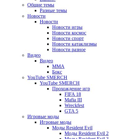
вкладке)
новой
Общие темы
Разные темы
вкладке)
Новости
Новости
Новости игры
Новости космос
Новости спорт
Новости катаклизмы
Новости разное
Видео
Видео
ММА
Бокс
YouTube SMERCH
YouTube SMERCH
Прохождение игр
FIFA 18
Mafia III
Wreckfest
GTA 5
Игровые моды
Игровые моды
Моды Resident Evil
Моды Resident Evil 2
Моды Resident Evil 3