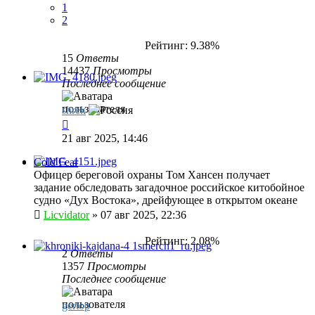
1
2
Рейтинг: 9.38%
15
Ответы
14437
Просмотры
Последнее сообщение
shrek
21 авг 2025, 14:46
Cold Fear
Офицер береговой охраны Том Хансен получает
задание обследовать загадочное российское китобойное
судно «Дух Востока», дрейфующее в открытом океане
Licvidator
»
07 авг 2025, 22:36
Рейтинг: 2.08%
2
Ответы
1357
Просмотры
Последнее сообщение
gertop