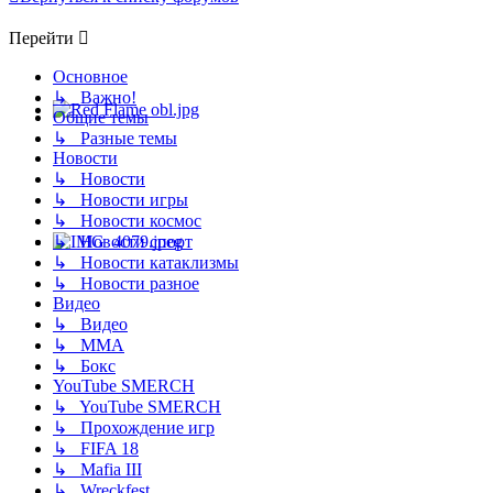
Перейти
Основное
↳ Важно!
Общие темы
↳ Разные темы
Новости
↳ Новости
↳ Новости игры
↳ Новости космос
↳ Новости спорт
↳ Новости катаклизмы
↳ Новости разное
Видео
↳ Видео
↳ ММА
↳ Бокс
YouTube SMERCH
↳ YouTube SMERCH
↳ Прохождение игр
↳ FIFA 18
↳ Mafia III
↳ Wreckfest