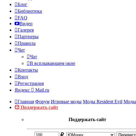
Блог
Библиотека
FAQ
Видео
Галерея
Партнеры
Правила
Чат
Чат
В всплывающем окне
Контакты
Вход
Регистрация
Яндекс
Mail.ru
Главная
Форум
Игровые моды
Моды Resident Evil
Моды 
Поддержать сайт
Поддержать сайт