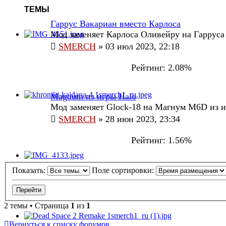
ТЕМЫ
Гаррус Вакариан вместо Карлоса
Мод заменяет Карлоса Оливейру на Гарруса 
SMERCH
»
03 июл 2023, 22:18
Рейтинг: 2.08%
Magnum из игры Halo
Мод заменяет Glock-18 на Магнум M6D из и
SMERCH
»
28 июн 2023, 23:34
Рейтинг: 1.56%
Показать:
Поле сортировки:
2 темы • Страница
1
из
1
Вернуться к списку форумов