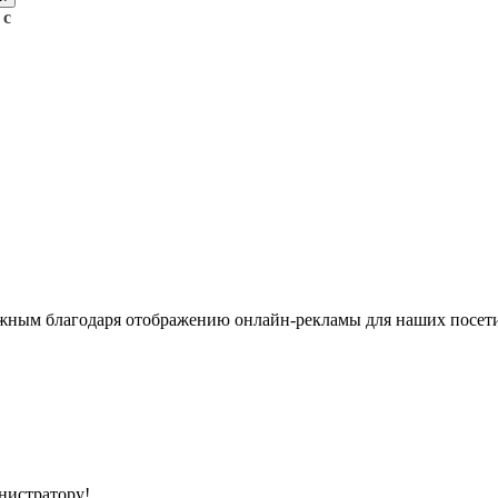
 с
жным благодаря отображению онлайн-рекламы для наших посети
инистратору!