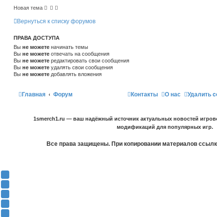
Новая тема
Вернуться к списку форумов
ПРАВА ДОСТУПА
Вы
не можете
начинать темы
Вы
не можете
отвечать на сообщения
Вы
не можете
редактировать свои сообщения
Вы
не можете
удалять свои сообщения
Вы
не можете
добавлять вложения
Главная
Форум
Контакты
О нас
Удалить c
1smerch1.ru — ваш надёжный источник актуальных новостей игров
модификаций для популярных игр.
Все права защищены. При копировании материалов ссылка
Y
o
В
u
К
F
T
о
a
О
u
н
c
д
T