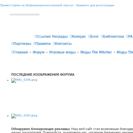
Приветствуем на Информационно-игровой портал - Нажмите для регистрации
Ссылки
Награды
Конкурс
Блог
Библиотека
FA
Партнеры
Правила
Контакты
Главная
Форум
Игровые моды
Моды The Witcher
Моды The
ПОСЛЕДНИЕ ИЗОБРАЖЕНИЯ ФОРУМА
Обнаружен блокировщик рекламы:
Наш веб-сайт стал возможным благодар
наших посетителей. Пожалуйста, поддержите нас, отключив блокировку реклам