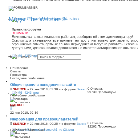
Моды The Witcher 3
Правила форума
ВНИМАНИЕ
Если ссылка на скачивание не работает, сообщите об этом администратору!
Ссылки для скачивания все прямые, но доступны только для зарегистриро
ограничения лимита, прямые ссылки периодически могут не работать. В течен
доступными, для скачивания дополнительно имеется альтернативная ссылка н
П
Р
Новая тема
о
а
и
с
с
ш
Объявления
к
и
Ответы
р
Просмотры
е
Последнее сообщение
н
Общие правила поведения на сайте
н
0
Ответы
ы
SMERCH
»
22 янв 2018, 02:39
» в форуме
Важно!
99739
Просмотры
й
Последнее сообщение
п
о
и
SMERCH
с
к
22 янв 2018, 02:39
Информация для правообладателей
0
Ответы
SMERCH
»
22 янв 2018, 00:25
» в форуме
Важно!
82262
Просмотры
Последнее сообщение