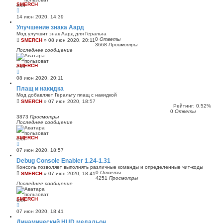
SMERCH
14 июн 2020, 14:39
Улучшение знака Аард
Мод улучшит знак Аард для Геральта
0
Ответы
SMERCH
»
08 июн 2020, 20:11
3668
Просмотры
Последнее сообщение
SMERCH
08 июн 2020, 20:11
Плащ и накидка
Мод добавляет Геральту плащ с накидкой
SMERCH
»
07 июн 2020, 18:57
Рейтинг: 0.52%
0
Ответы
3873
Просмотры
Последнее сообщение
SMERCH
07 июн 2020, 18:57
Debug Console Enabler 1.24-1.31
Консоль позволяет выполнять различные команды и определенные чит-коды
0
Ответы
SMERCH
»
07 июн 2020, 18:41
4251
Просмотры
Последнее сообщение
SMERCH
07 июн 2020, 18:41
Динамический HUD медальон