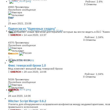
Рейтинг: 2.6%
3
Ответы
4660
Просмотры
Последнее сообщение
Gggt
25 июл 2021, 23:08
Прически из "Каменных сердец"
Мод добавляет новые прически для Геральта, которые вы могли видеть в DLC "Каме
SMERCH
»
14 ноя 2020, 13:37
Рейтинг: 1.04%
3
Ответы
4370
Просмотры
Последнее сообщение
Gerasim
20 дек 2020, 00:34
Фикс темерской брони 1.0
Мод изменяет внешний вид темерской брони
SMERCH
»
28 ноя 2020, 14:06
Рейтинг: 1.04%
0
Ответы
5039
Просмотры
Последнее сообщение
SMERCH
28 ноя 2020, 14:06
Witcher Script Merger 0.6.2
Утилита для обнаружения и исправления конфликтов между модами/скриптами, поз
правильного исполнения