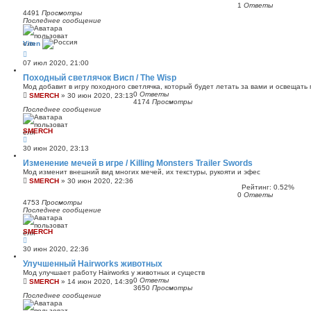
1
Ответы
4491
Просмотры
Последнее сообщение
Viten
07 июл 2020, 21:00
Походный светлячок Висп / The Wisp
Мод добавит в игру походного светлячка, который будет летать за вами и освещать 
0
Ответы
SMERCH
»
30 июн 2020, 23:13
4174
Просмотры
Последнее сообщение
SMERCH
30 июн 2020, 23:13
Изменение мечей в игре / Killing Monsters Trailer Swords
Мод изменит внешний вид многих мечей, их текстуры, рукояти и эфес
SMERCH
»
30 июн 2020, 22:36
Рейтинг: 0.52%
0
Ответы
4753
Просмотры
Последнее сообщение
SMERCH
30 июн 2020, 22:36
Улучшенный Hairworks животных
Мод улучшает работу Hairworks у животных и существ
0
Ответы
SMERCH
»
14 июн 2020, 14:39
3650
Просмотры
Последнее сообщение