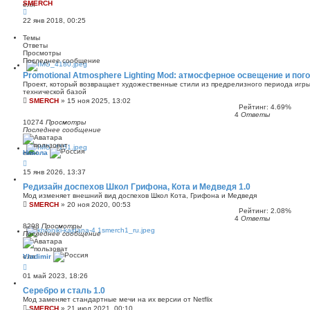
SMERCH
22 янв 2018, 00:25
Темы
Ответы
Просмотры
Последнее сообщение
Promotional Atmosphere Lighting Mod: атмосферное освещение и пог
Проект, который возвращает художественные стили из предрелизного периода игры
технической базой
SMERCH
»
15 ноя 2025, 13:02
Рейтинг: 4.69%
4
Ответы
10274
Просмотры
Последнее сообщение
Никола
15 янв 2026, 13:37
Редизайн доспехов Школ Грифона, Кота и Медведя 1.0
Мод изменяет внешний вид доспехов Школ Кота, Грифона и Медведя
SMERCH
»
20 ноя 2020, 00:53
Рейтинг: 2.08%
4
Ответы
8298
Просмотры
Последнее сообщение
Vladimir
01 май 2023, 18:26
Серебро и сталь 1.0
Мод заменяет стандартные мечи на их версии от Netflix
SMERCH
»
21 июл 2021, 00:10