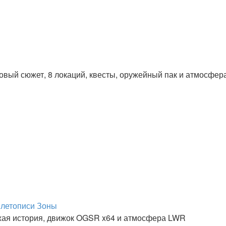
вый сюжет, 8 локаций, квесты, оружейный пак и атмосфер
в летописи Зоны
жая история, движок OGSR x64 и атмосфера LWR