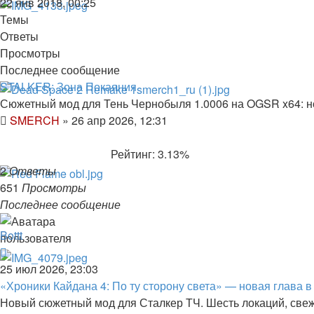
22 янв 2018, 00:25
Темы
Ответы
Просмотры
Последнее сообщение
STALKER: Зона Покаяния
Сюжетный мод для Тень Чернобыля 1.0006 на OGSR x64: но
SMERCH
»
26 апр 2026, 12:31
Рейтинг: 3.13%
2
Ответы
651
Просмотры
Последнее сообщение
Bottt
25 июл 2026, 23:03
«Хроники Кайдана 4: По ту сторону света» — новая глава 
Новый сюжетный мод для Сталкер ТЧ. Шесть локаций, све