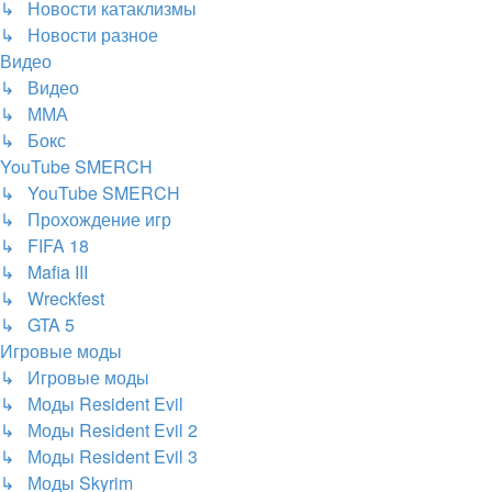
↳ Новости катаклизмы
↳ Новости разное
Видео
↳ Видео
↳ ММА
↳ Бокс
YouTube SMERCH
↳ YouTube SMERCH
↳ Прохождение игр
↳ FIFA 18
↳ Mafia III
↳ Wreckfest
↳ GTA 5
Игровые моды
↳ Игровые моды
↳ Моды Resident Evil
↳ Моды Resident Evil 2
↳ Моды Resident Evil 3
↳ Моды Skyrim