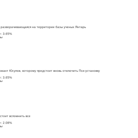
 разворачивающаяся на территории базы ученых Янтарь
: 3.65%
ты
жант Юсупов, которому предстоит вновь отключить Пси-установку
: 3.65%
ты
стоит вспомнить все
: 2.08%
ты