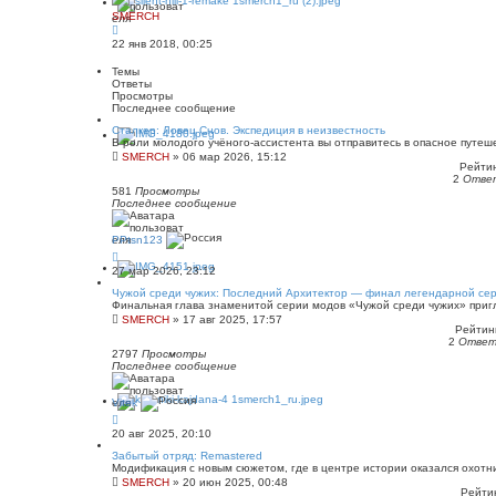
SMERCH
22 янв 2018, 00:25
Темы
Ответы
Просмотры
Последнее сообщение
Сталкер: Ловец Снов. Экспедиция в неизвестность
В роли молодого учёного‑ассистента вы отправитесь в опасное путеш
SMERCH
»
06 мар 2026, 15:12
Рейтин
2
Отве
581
Просмотры
Последнее сообщение
PPtsn123
27 мар 2026, 23:12
Чужой среди чужих: Последний Архитектор — финал легендарной се
Финальная глава знаменитой серии модов «Чужой среди чужих» приг
SMERCH
»
17 авг 2025, 17:57
Рейтинг
2
Отве
2797
Просмотры
Последнее сообщение
Vitek
20 авг 2025, 20:10
Забытый отряд: Remastered
Модификация с новым сюжетом, где в центре истории оказался охотни
SMERCH
»
20 июн 2025, 00:48
Рейтин