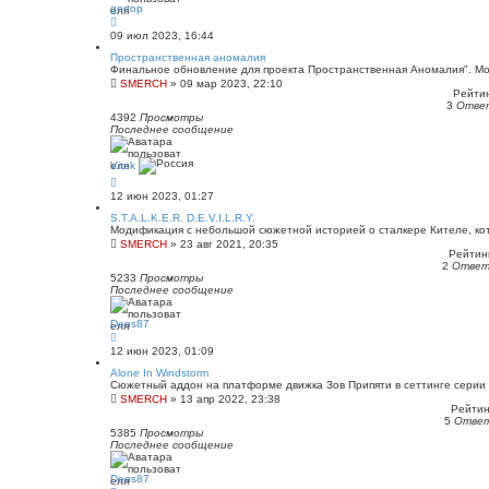
gertop
09 июл 2023, 16:44
Пространственная аномалия
Финальное обновление для проекта Пространственная Аномалия". Мод 
SMERCH
»
09 мар 2023, 22:10
Рейтин
3
Отве
4392
Просмотры
Последнее сообщение
Vitek
12 июн 2023, 01:27
S.T.A.L.K.E.R. D.E.V.I.L.R.Y.
Модификация с небольшой сюжетной историей о сталкере Кителе, кот
SMERCH
»
23 авг 2021, 20:35
Рейтинг
2
Отве
5233
Просмотры
Последнее сообщение
Dens87
12 июн 2023, 01:09
Alone In Windstorm
Сюжетный аддон на платформе движка Зов Припяти в сеттинге серии
SMERCH
»
13 апр 2022, 23:38
Рейтинг
5
Отве
5385
Просмотры
Последнее сообщение
Dens87