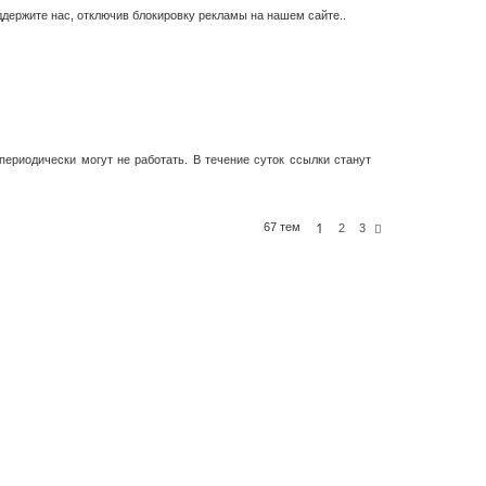
держите нас, отключив блокировку рекламы на нашем сайте..
периодически могут не работать. В течение суток ссылки станут
1
67 тем
С
2
3
л
е
д
.