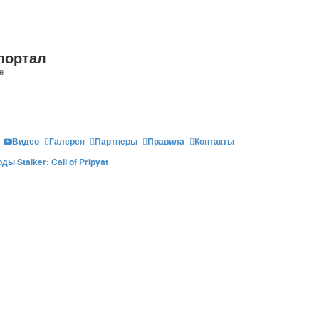
портал
е
Видео
Галерея
Партнеры
Правила
Контакты
ды Stalker: Call of Pripyat