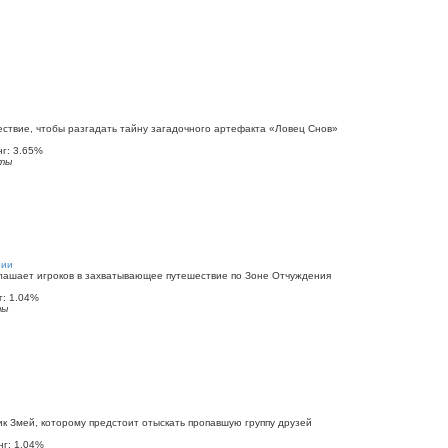
ествие, чтобы разгадать тайну загадочного артефакта «Ловец Снов»
г: 3.65%
ты
рии
лашает игроков в захватывающее путешествие по Зоне Отчуждения
: 1.04%
ты
к Змей, которому предстоит отыскать пропавшую группу друзей
г: 1.04%