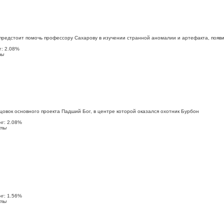
 предстоит помочь профессору Сахарову в изучении странной аномалии и артефакта, появ
: 2.08%
ты
цовок основного проекта Падший Бог, в центре которой оказался охотник Бурбон
г: 2.08%
ты
г: 1.56%
ты