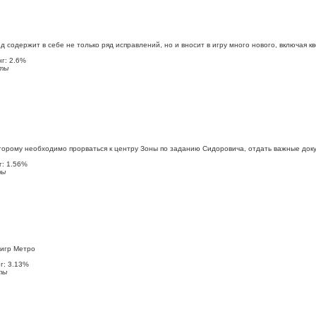
содержит в себе не только ряд исправлений, но и вносит в игру много нового, включая к
г: 2.6%
ты
орому необходимо прорваться к центру Зоны по заданию Сидоровича, отдать важные док
: 1.56%
ты
 игр Метро
: 3.13%
ты