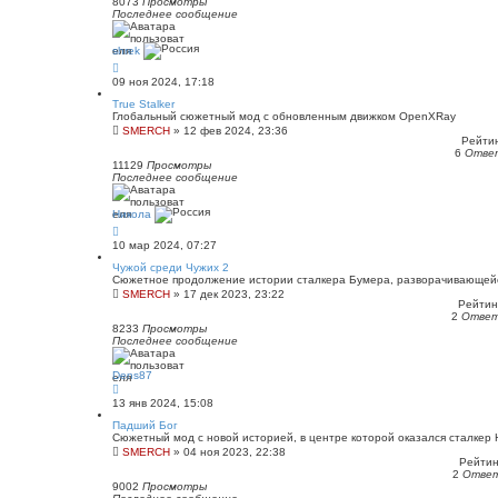
8073
Просмотры
Последнее сообщение
shrek
09 ноя 2024, 17:18
True Stalker
Глобальный сюжетный мод с обновленным движком OpenXRay
SMERCH
»
12 фев 2024, 23:36
Рейтин
6
Отве
11129
Просмотры
Последнее сообщение
Никола
10 мар 2024, 07:27
Чужой среди Чужих 2
Сюжетное продолжение истории сталкера Бумера, разворачивающейся
SMERCH
»
17 дек 2023, 23:22
Рейтинг
2
Отве
8233
Просмотры
Последнее сообщение
Dens87
13 янв 2024, 15:08
Падший Бог
Сюжетный мод с новой историей, в центре которой оказался сталкер 
SMERCH
»
04 ноя 2023, 22:38
Рейтинг
2
Отве
9002
Просмотры