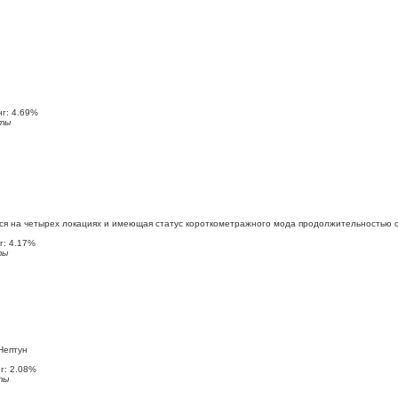
г: 4.69%
ты
 на четырех локациях и имеющая статус короткометражного мода продолжительностью о
: 4.17%
ты
Нептун
: 2.08%
ты