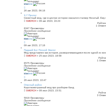
Vladimir
26 авг 2023, 06:16
X-7 Пролог
Сюжетный мод, где в центре истории оказался сталкер Носатый. Ему
SMERCH
»
09 авг 2023, 16:23
Рейтинг
1
Отве
6347
Просмотры
Последнее сообщение
Никола
09 авг 2023, 17:16
Падший Бог Плохой Эпилог
Мод представлен как история, разворачивающаяся после одной из кон
SMERCH
»
25 июл 2023, 18:58
Рейтин
1
Отве
6575
Просмотры
Последнее сообщение
Vladimir
26 июл 2023, 10:47
Опасный район
Короткометражный мод про разборки банд
SMERCH
»
09 июл 2023, 15:51
Рейтин
3
Отве
5919
Просмотры
Последнее сообщение