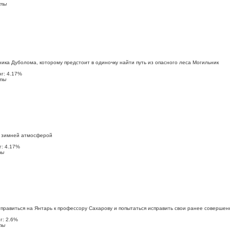
ты
а Дуболома, которому предстоит в одиночку найти путь из опасного леса Могильник
г: 4.17%
ты
и зимней атмосферой
: 4.17%
ты
тправиться на Янтарь к профессору Сахарову и попытаться исправить свои ранее соверше
: 2.6%
ты