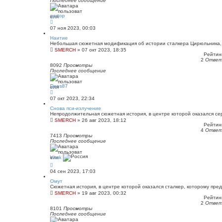
Последнее сообщение
gertop
07 ноя 2023, 00:03
Наитие
Небольшая сюжетная модификация об истории сталкера Цирюльника,
SMERCH
»
07 окт 2023, 18:35
Рейтинг
2
Отве
8092
Просмотры
Последнее сообщение
Dens87
07 окт 2023, 22:34
Снова пси-излучение
Непродолжительная сюжетная история, в центре которой оказался сер
SMERCH
»
26 авг 2023, 18:12
Рейтинг
4
Отве
7413
Просмотры
Последнее сообщение
Vitek
04 сен 2023, 17:03
Омут
Сюжетная история, в центре которой оказался сталкер, которому пред
SMERCH
»
19 авг 2023, 00:32
Рейтинг
2
Отве
8101
Просмотры
Последнее сообщение