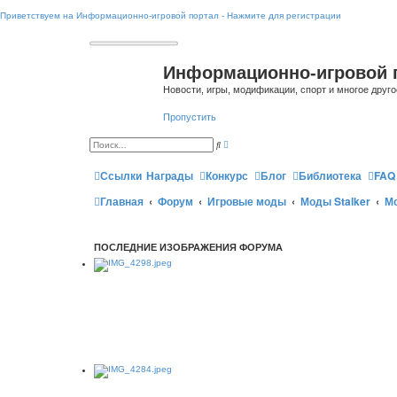
Приветствуем на Информационно-игровой портал - Нажмите для регистрации
Информационно-игровой 
Новости, игры, модификации, спорт и многое друго
Пропустить
Р
П
а
о
с
и
ш
Ссылки
Награды
Конкурс
Блог
Библиотека
FAQ
с
и
к
р
Главная
Форум
Игровые моды
Моды Stalker
Мо
е
н
н
ы
й
ПОСЛЕДНИЕ ИЗОБРАЖЕНИЯ ФОРУМА
п
о
и
с
к