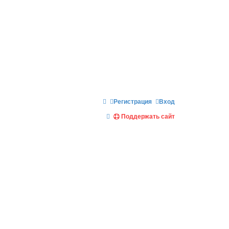
Регистрация
Вход
П
Поддержать сайт
о
и
с
к