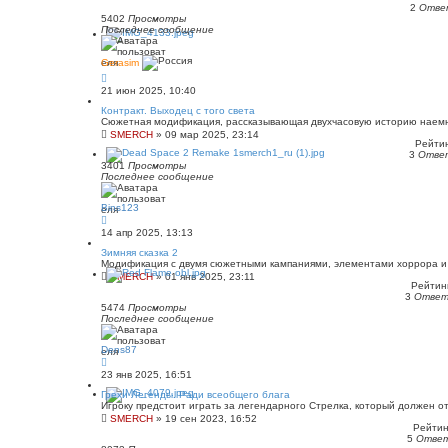
2
Отве
5402
Просмотры
Последнее сообщение
Gerasim
21 июн 2025, 10:40
Контракт. Выходец с того света
Сюжетная модификация, рассказывающая двухчасовую историю наемник
SMERCH
»
09 мар 2025, 23:14
Рейтин
3
Отве
3401
Просмотры
Последнее сообщение
Bins123
14 апр 2025, 13:13
Зимняя сказка 2
Модификация с двумя сюжетными кампаниями, элементами хоррора 
SMERCH
»
01 янв 2025, 23:11
Рейтинг
3
Отве
5474
Просмотры
Последнее сообщение
Dens87
23 янв 2025, 16:51
Грехи Легенды. Ради всеобщего блага
Игроку предстоит играть за легендарного Стрелка, который должен о
SMERCH
»
19 сен 2023, 16:52
Рейтинг
5
Отве