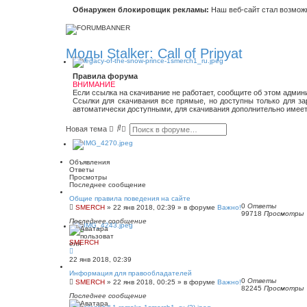
Обнаружен блокировщик рекламы:
Наш веб-сайт стал возможн
Моды Stalker: Call of Pripyat
Правила форума
ВНИМАНИЕ
Если ссылка на скачивание не работает, сообщите об этом админ
Ссылки для скачивания все прямые, но доступны только для зар
автоматически доступными, для скачивания дополнительно имеет
П
Р
Новая тема
о
а
и
с
с
ш
к
и
Объявления
р
Ответы
е
Просмотры
н
Последнее сообщение
н
Общие правила поведения на сайте
ы
0
Ответы
SMERCH
»
22 янв 2018, 02:39
» в форуме
Важно!
й
99718
Просмотры
п
Последнее сообщение
о
и
с
SMERCH
к
22 янв 2018, 02:39
Информация для правообладателей
0
Ответы
SMERCH
»
22 янв 2018, 00:25
» в форуме
Важно!
82245
Просмотры
Последнее сообщение