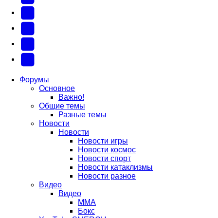
в
Контакте
Facebook
новой
(Откроется
(Откроется
Одноклассники
вкладке)
в
в
(Откроется
Twitter
новой
новой
в
(Откроется
Telegram
вкладке)
вкладке)
новой
в
(Откроется
Форумы
Основное
вкладке)
новой
в
Важно!
вкладке)
новой
Общие темы
Разные темы
вкладке)
Новости
Новости
Новости игры
Новости космос
Новости спорт
Новости катаклизмы
Новости разное
Видео
Видео
ММА
Бокс