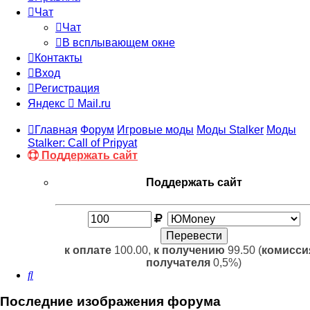
Чат
Чат
В всплывающем окне
Контакты
Вход
Регистрация
Яндекс
Mail.ru
Главная
Форум
Игровые моды
Моды Stalker
Моды
Stalker: Call of Pripyat
Поддержать сайт
Поддержать сайт
к оплате
100.00,
к получению
99.50 (
комисси
получателя
0,5%)
Поиск
Последние изображения форума