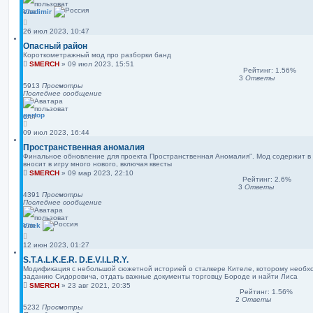
Vladimir
26 июл 2023, 10:47
Опасный район
Короткометражный мод про разборки банд
SMERCH
»
09 июл 2023, 15:51
Рейтинг: 1.56%
3
Ответы
5913
Просмотры
Последнее сообщение
gertop
09 июл 2023, 16:44
Пространственная аномалия
Финальное обновление для проекта Пространственная Аномалия". Мод содержит в с
вносит в игру много нового, включая квесты
SMERCH
»
09 мар 2023, 22:10
Рейтинг: 2.6%
3
Ответы
4391
Просмотры
Последнее сообщение
Vitek
12 июн 2023, 01:27
S.T.A.L.K.E.R. D.E.V.I.L.R.Y.
Модификация с небольшой сюжетной историей о сталкере Кителе, которому необхо
заданию Сидоровича, отдать важные документы торговцу Бороде и найти Лиса
SMERCH
»
23 авг 2021, 20:35
Рейтинг: 1.56%
2
Ответы
5232
Просмотры