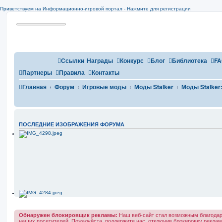
Приветствуем на Информационно-игровой портал - Нажмите для регистрации
Ссылки
Награды
Конкурс
Блог
Библиотека
FA
Партнеры
Правила
Контакты
Главная
Форум
Игровые моды
Моды Stalker
Моды Stalker: 
ПОСЛЕДНИЕ ИЗОБРАЖЕНИЯ ФОРУМА
Обнаружен блокировщик рекламы:
Наш веб-сайт стал возможным благодар
наших посетителей. Пожалуйста, поддержите нас, отключив блокировку реклам