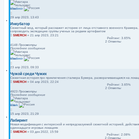
Vladimir
29 апр 2023, 13:43
Инкубатор
Сюжетный мод, который расскажет историю от лица отставного военного Крамера,
сопроводить экспедицию группы ученых за редким артефактом
SMERCH
»
21 апр 2023, 23:21
Рейтинг: 3.65%
2
Ответы
4148
Просмотры
Последнее сообщение
Vladimir
23 апр 2023, 09:33
Чужой cреди Чужих
Сюжетная история про приключения сталкера Бумера, разворачивающаяся на лока
SMERCH
»
04 апр 2023, 22:24
Рейтинг: 3.65%
2
Ответы
4923
Просмотры
Последнее сообщение
Vitek
15 апр 2023, 21:29
Лабиринт
Новая модификация с интересной и непредсказуемой сюжетной историей, действия
одиннадцати игровых локациях
SMERCH
»
03 дек 2022, 15:59
Рейтинг: 2.08%
2
Ответы