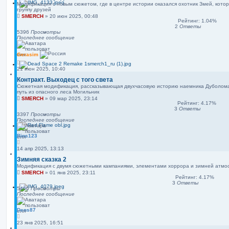
Модификация с новым сюжетом, где в центре истории оказался охотник Змей, кото
группу друзей
SMERCH
»
20 июн 2025, 00:48
Рейтинг: 1.04%
2
Ответы
5396
Просмотры
Последнее сообщение
Gerasim
21 июн 2025, 10:40
Контракт. Выходец с того света
Сюжетная модификация, рассказывающая двухчасовую историю наемника Дуболома,
путь из опасного леса Могильник
SMERCH
»
09 мар 2025, 23:14
Рейтинг: 4.17%
3
Ответы
3397
Просмотры
Последнее сообщение
Bins123
14 апр 2025, 13:13
Зимняя сказка 2
Модификация с двумя сюжетными кампаниями, элементами хоррора и зимней атм
SMERCH
»
01 янв 2025, 23:11
Рейтинг: 4.17%
3
Ответы
5466
Просмотры
Последнее сообщение
Dens87
23 янв 2025, 16:51