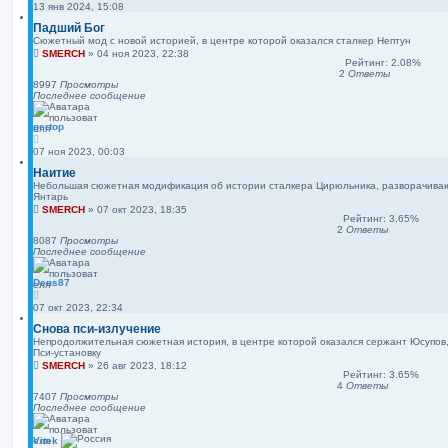
13 янв 2024, 15:08
Падший Бог
Сюжетный мод с новой историей, в центре которой оказался сталкер Нептун
SMERCH
»
04 ноя 2023, 22:38
Рейтинг: 2.08%
2
Ответы
8997
Просмотры
Последнее сообщение
gertop
07 ноя 2023, 00:03
Наитие
Небольшая сюжетная модификация об истории сталкера Цирюльника, разворачива
Янтарь
SMERCH
»
07 окт 2023, 18:35
Рейтинг: 3.65%
2
Ответы
8087
Просмотры
Последнее сообщение
Dens87
07 окт 2023, 22:34
Снова пси-излучение
Непродолжительная сюжетная история, в центре которой оказался сержант Юсупов,
Пси-установку
SMERCH
»
26 авг 2023, 18:12
Рейтинг: 3.65%
4
Ответы
7407
Просмотры
Последнее сообщение
Vitek