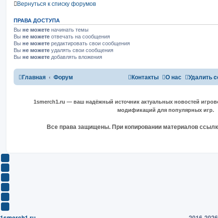
Вернуться к списку форумов
ПРАВА ДОСТУПА
Вы
не можете
начинать темы
Вы
не можете
отвечать на сообщения
Вы
не можете
редактировать свои сообщения
Вы
не можете
удалять свои сообщения
Вы
не можете
добавлять вложения
Главная
Форум
Контакты
О нас
Удалить c
1smerch1.ru — ваш надёжный источник актуальных новостей игров
модификаций для популярных игр.
Все права защищены. При копировании материалов ссылка
Y
o
В
u
К
F
T
о
a
О
u
н
c
д
T
b
т
e
н
w
T
e
а
b
о
i
e
1smerch1.ru
2016-2026