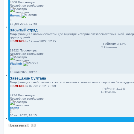
4800
Просмотры
Последнее сообщение
Никола
18 дек 2022, 17:58
Забытый отряд
Модификация с новым сюжетом, где в центре истории оказался охотник Змей, кото
группу друзей
SMERCH
»
17 ноя 2022, 22:27
Рейтинг: 3.13%
2
Ответы
13922
Просмотры
Последнее сообщение
Vladimir
18 ноя 2022, 09:56
Завещание Султана
Модификация с небольшой сюжетной линией и зимней атмосферой на базе аддона 
SMERCH
»
02 окт 2022, 20:59
Рейтинг: 3.13%
4
Ответы
4934
Просмотры
Последнее сообщение
gertop
06 окт 2022, 18:15
Новая тема