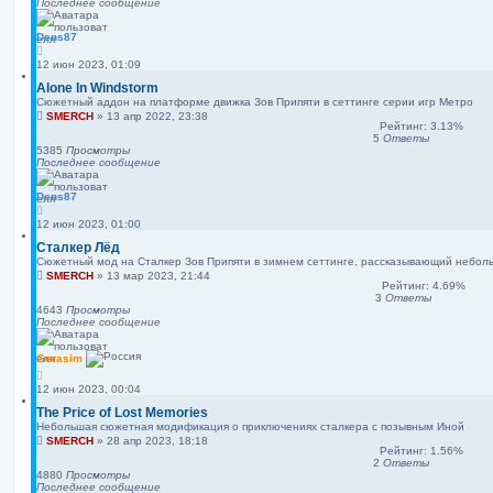
Последнее сообщение
Dens87
12 июн 2023, 01:09
Alone In Windstorm
Сюжетный аддон на платформе движка Зов Припяти в сеттинге серии игр Метро
SMERCH
»
13 апр 2022, 23:38
Рейтинг: 3.13%
5
Ответы
5385
Просмотры
Последнее сообщение
Dens87
12 июн 2023, 01:00
Сталкер Лёд
Сюжетный мод на Сталкер Зов Припяти в зимнем сеттинге, рассказывающий небол
SMERCH
»
13 мар 2023, 21:44
Рейтинг: 4.69%
3
Ответы
4643
Просмотры
Последнее сообщение
Gerasim
12 июн 2023, 00:04
The Price of Lost Memories
Небольшая сюжетная модификация о приключениях сталкера с позывным Иной
SMERCH
»
28 апр 2023, 18:18
Рейтинг: 1.56%
2
Ответы
4880
Просмотры
Последнее сообщение