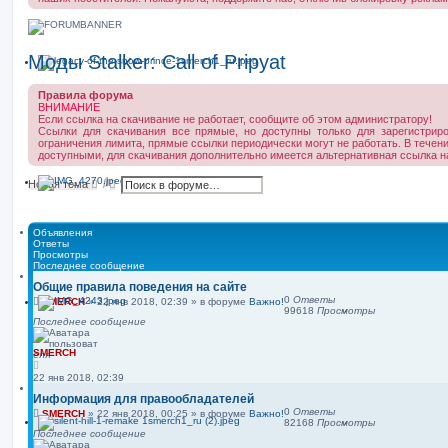
Моды Stalker: Call of Pripyat
Правила форума
ВНИМАНИЕ
Если ссылка на скачивание не работает, сообщите об этом администратору!
Ссылки для скачивания все прямые, но доступны только для зарегистриро
ограничения лимита, прямые ссылки периодически могут не работать. В течен
доступными, для скачивания дополнительно имеется альтернативная ссылка н
П
Р
Новая тема
о
а
и
с
с
ш
к
и
Объявления
р
Ответы
е
Просмотры
н
Последнее сообщение
н
Общие правила поведения на сайте
ы
0
Ответы
й
SMERCH
»
22 янв 2018, 02:39
» в форуме
Важно!
99618
Просмотры
п
Последнее сообщение
о
и
с
SMERCH
к
22 янв 2018, 02:39
Информация для правообладателей
0
Ответы
SMERCH
»
22 янв 2018, 00:25
» в форуме
Важно!
82168
Просмотры
Последнее сообщение