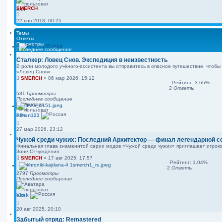
SMERCH
22 янв 2018, 00:25
Темы
Ответы
Просмотры
Последнее сообщение
Сталкер: Ловец Снов. Экспедиция в неизвестность
В роли молодого учёного‑ассистента вы отправитесь в опасное путешествие, чтобы
«Ловец Снов»
SMERCH
»
06 мар 2026, 15:12
Рейтинг: 3.65%
2
Ответы
581
Просмотры
Последнее сообщение
PPtsn123
27 мар 2026, 23:12
Чужой среди чужих: Последний Архитектор — финал легендарной с
Финальная глава знаменитой серии модов «Чужой среди чужих» приглашает игроко
Зоне Отчуждения
SMERCH
»
17 авг 2025, 17:57
Рейтинг: 1.04%
2
Ответы
2797
Просмотры
Последнее сообщение
Vitek
20 авг 2025, 20:10
Забытый отряд: Remastered