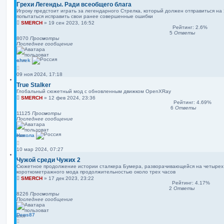
Грехи Легенды. Ради всеобщего блага
Игроку предстоит играть за легендарного Стрелка, который должен отправиться на
попытаться исправить свои ранее совершенные ошибки
SMERCH
»
19 сен 2023, 16:52
Рейтинг: 2.6%
5
Ответы
8070
Просмотры
Последнее сообщение
shrek
09 ноя 2024, 17:18
True Stalker
Глобальный сюжетный мод с обновленным движком OpenXRay
SMERCH
»
12 фев 2024, 23:36
Рейтинг: 4.69%
6
Ответы
11125
Просмотры
Последнее сообщение
Никола
10 мар 2024, 07:27
Чужой среди Чужих 2
Сюжетное продолжение истории сталкера Бумера, разворачивающейся на четырех 
короткометражного мода продолжительностью около трех часов
SMERCH
»
17 дек 2023, 23:22
Рейтинг: 4.17%
2
Ответы
8226
Просмотры
Последнее сообщение
Dens87