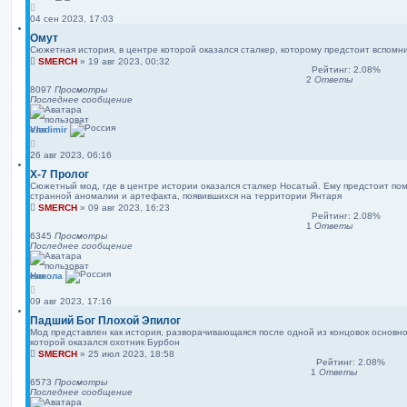
04 сен 2023, 17:03
Омут
Сюжетная история, в центре которой оказался сталкер, которому предстоит вспомни
SMERCH
»
19 авг 2023, 00:32
Рейтинг: 2.08%
2
Ответы
8097
Просмотры
Последнее сообщение
Vladimir
26 авг 2023, 06:16
X-7 Пролог
Сюжетный мод, где в центре истории оказался сталкер Носатый. Ему предстоит по
странной аномалии и артефакта, появившихся на территории Янтаря
SMERCH
»
09 авг 2023, 16:23
Рейтинг: 2.08%
1
Ответы
6345
Просмотры
Последнее сообщение
Никола
09 авг 2023, 17:16
Падший Бог Плохой Эпилог
Мод представлен как история, разворачивающаяся после одной из концовок основно
которой оказался охотник Бурбон
SMERCH
»
25 июл 2023, 18:58
Рейтинг: 2.08%
1
Ответы
6573
Просмотры
Последнее сообщение