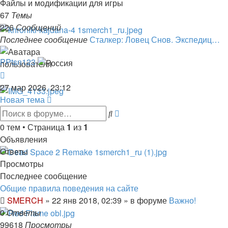
Моды
Файлы и модификации для игры
Stalker:
67
Темы
Call
226
Сообщений
of
Последнее сообщение
Сталкер: Ловец Снов. Экспедиц…
Pripyat
PPtsn123
Перейти
к
27 мар 2026, 23:12
последнему
Новая тема
сообщению
Расширенный
Поиск
поиск
0 тем • Страница
1
из
1
Объявления
Ответы
Просмотры
Последнее сообщение
Общие правила поведения на сайте
SMERCH
»
22 янв 2018, 02:39
» в форуме
Важно!
0
Ответы
99618
Просмотры