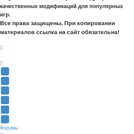
качественных модификаций для популярных
игр.
Все права защищены. При копировании
материалов ссылка на сайт обязательна!
YouTube
(Откроется
В
в
Контакте
Facebook
новой
(Откроется
(Откроется
Одноклассники
вкладке)
в
в
(Откроется
Twitter
новой
новой
в
(Откроется
Telegram
Форумы
вкладке)
вкладке)
новой
в
(Откроется