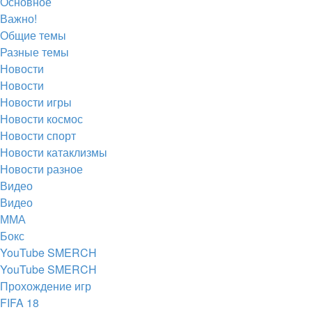
Основное
вкладке)
новой
в
Важно!
вкладке)
новой
Общие темы
Разные темы
вкладке)
Новости
Новости
Новости игры
Новости космос
Новости спорт
Новости катаклизмы
Новости разное
Видео
Видео
ММА
Бокс
YouTube SMERCH
YouTube SMERCH
Прохождение игр
FIFA 18