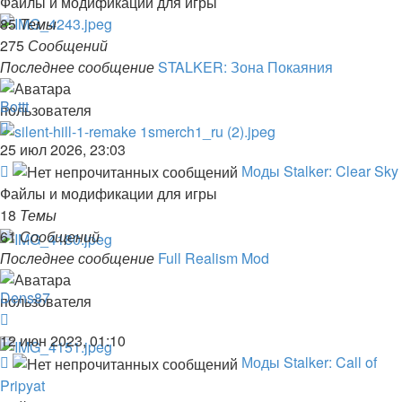
Файлы и модификации для игры
Stalker:
85
Темы
Shadow
275
Сообщений
of
Последнее сообщение
STALKER: Зона Покаяния
Chernobyl
Bottt
Перейти
к
25 июл 2026, 23:03
последнему
Канал
Моды Stalker: Clear Sky
сообщению
-
Файлы и модификации для игры
Моды
18
Темы
Stalker:
61
Сообщений
Clear
Последнее сообщение
Full Realism Mod
Sky
Dens87
Перейти
к
12 июн 2023, 01:10
последнему
Канал
Моды Stalker: Call of
сообщению
-
Pripyat