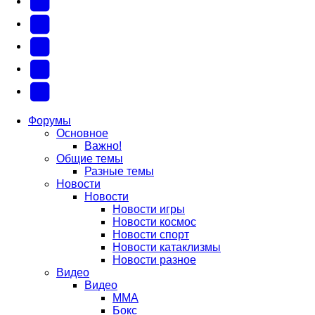
(Откроется
В
в
Контакте
Facebook
новой
(Откроется
(Откроется
Одноклассники
вкладке)
в
в
(Откроется
Twitter
новой
новой
в
(Откроется
Telegram
вкладке)
вкладке)
новой
в
(Откроется
Форумы
Основное
вкладке)
новой
в
Важно!
вкладке)
новой
Общие темы
Разные темы
вкладке)
Новости
Новости
Новости игры
Новости космос
Новости спорт
Новости катаклизмы
Новости разное
Видео
Видео
ММА
Бокс