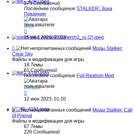
Shadow
275
Сообщений
of
Последнее сообщение
STALKER: Зона
Chernobyl
Покаяния
Bottt
Перейти
к
25 июл 2026, 23:03
последнему
сообщению
Канал
Моды Stalker:
-
Clear Sky
Моды
Файлы и модификации для игры
Stalker:
18
Темы
Clear
61
Сообщений
Sky
Последнее сообщение
Full Realism Mod
Dens87
Перейти
к
12 июн 2023, 01:10
последнему
сообщению
Канал
Моды Stalker: Call
-
of Pripyat
Моды
Файлы и модификации для игры
Stalker:
67
Темы
Call
226
Сообщений