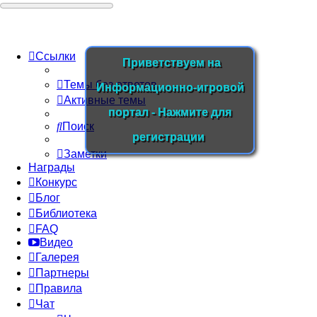
Ссылки
Приветствуем на
Темы без ответов
Информационно-игровой
Активные темы
портал - Нажмите для
Поиск
регистрации
Заметки
Награды
Конкурс
Блог
Библиотека
FAQ
Видео
Галерея
Партнеры
Правила
Чат