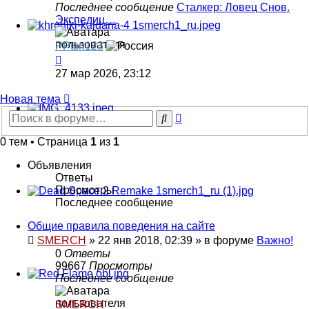
of
Последнее сообщение
Сталкер: Ловец Снов.
Pripyat
Экспедиц…
PPtsn123
Перейти
к
27 мар 2026, 23:12
последнему
сообщению
Новая тема
Расширенный
Поиск
поиск
0 тем • Страница
1
из
1
Объявления
Ответы
Просмотры
Последнее сообщение
Общие правила поведения на сайте
SMERCH
»
22 янв 2018, 02:39
» в форуме
Важно!
0
Ответы
99667
Просмотры
Последнее сообщение
SMERCH