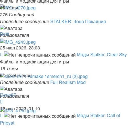
Файлы и модификации для игры
Stalker:
85
Темы
Shadow
275
Сообщений
of
Последнее сообщение
STALKER: Зона Покаяния
Chernobyl
Bottt
Перейти
к
25 июл 2026, 23:03
последнему
Канал
Моды Stalker: Clear Sky
сообщению
-
Файлы и модификации для игры
Моды
18
Темы
Stalker:
61
Сообщений
Clear
Последнее сообщение
Full Realism Mod
Sky
Dens87
Перейти
к
12 июн 2023, 01:10
последнему
Канал
Моды Stalker: Call of
сообщению
-
Pripyat