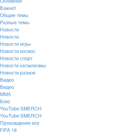
Основное
вкладке)
новой
в
Важно!
вкладке)
новой
Общие темы
Разные темы
вкладке)
Новости
Новости
Новости игры
Новости космос
Новости спорт
Новости катаклизмы
Новости разное
Видео
Видео
ММА
Бокс
YouTube SMERCH
YouTube SMERCH
Прохождение игр
FIFA 18