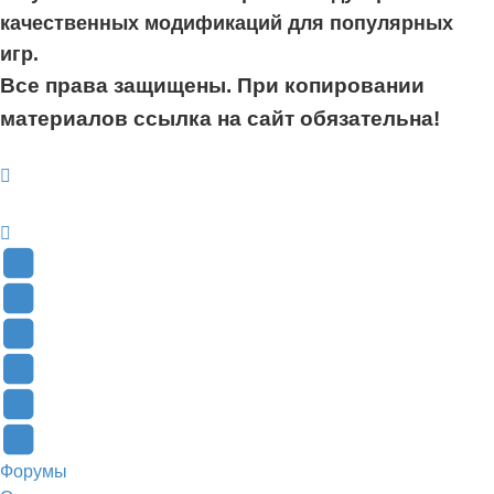
качественных модификаций для популярных
игр.
Все права защищены. При копировании
материалов ссылка на сайт обязательна!
YouTube
(Откроется
В
в
Контакте
Facebook
новой
(Откроется
(Откроется
Одноклассники
вкладке)
в
в
(Откроется
Twitter
новой
новой
в
(Откроется
Telegram
Форумы
вкладке)
вкладке)
новой
в
(Откроется