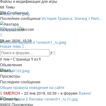
Моды
Файлы и модификации для игры
Stalker:
68
Темы
Call
230
Сообщений
of
Последнее сообщение
История Трависа: Эпизод 1 Rem…
Pripyat
PPtsn123
Перейти
к
09 авг 2026, 15:28
последнему
Новая тема
сообщению
Расширенный
Поиск
поиск
0 тем • Страница
1
из
1
Объявления
Ответы
Просмотры
Последнее сообщение
Общие правила поведения на сайте
SMERCH
»
22 янв 2018, 02:39
» в форуме
Важно!
0
Ответы
99802
Просмотры