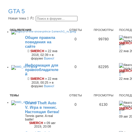
GTA 5
П
Р
Новая тема
о
а
и
с
с
ш
ОБЪЯВЛЕНИЯ
ОТВЕТЫ
ПРОСМОТРЫ
ПОСЛЕД
к
и
р
Общие правила
е
0
99780
поведения на
н
SMERC
н
сайте
ы
SMERCH
»
22 янв
22 янв 2
й
2018, 02:39
» в
п
форуме
Важно!
о
и
Информация для
0
82295
с
правообладателе
к
SMERC
й
SMERCH
»
22 янв
22 янв 2
2018, 00:25
» в
форуме
Важно!
ТЕМЫ
ОТВЕТЫ
ПРОСМОТРЫ
ПОСЛЕД
Grand Theft Auto
0
6130
V. Игра в теннис.
SMERC
Настоящая битва!
Tennis game. A real
09 авг 2
battle!
SMERCH
»
09 авг
2019, 20:08