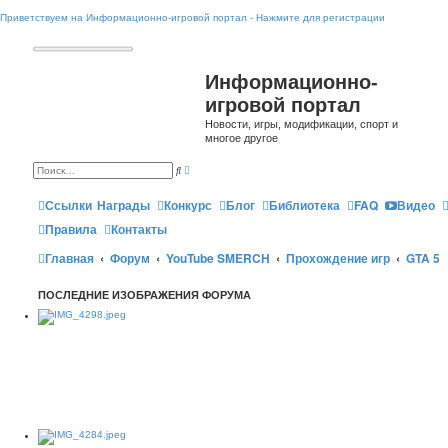
Приветствуем на Информационно-игровой портал - Нажмите для регистрации
Информационно-
игровой портал
Новости, игры, модификации, спорт и
многое другое
Р
П
а
о
с
и
ш
Ссылки
Награды
Конкурс
Блог
Библиотека
FAQ
Видео
с
и
к
р
Правила
Контакты
е
н
Главная
Форум
YouTube SMERCH
Прохождение игр
GTA 5
н
ы
й
п
ПОСЛЕДНИЕ ИЗОБРАЖЕНИЯ ФОРУМА
о
и
с
к