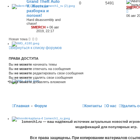
Grand Theft Auto
0
5491
V. Жесткая
SMERC
разборка и
погоня!
06 авг 2
Hard disassembly and
chase!
SMERCH
»
06 авг
2019, 22:17
Новая тема
Вернуться к списку форумов
ПРАВА ДОСТУПА
Вы
не можете
начинать темы
Вы
не можете
отвечать на сообщения
Вы
не можете
редактировать свои сообщения
Вы
не можете
удалять свои сообщения
Вы
не можете
добавлять вложения
Главная
Форум
Контакты
О нас
Удалить c
1smerch1.ru — ваш надёжный источник актуальных новостей игров
модификаций для популярных игр.
Все права защищены. При копировании материалов ссылка