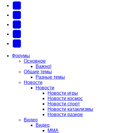
(Откроется
В
в
Контакте
Facebook
новой
(Откроется
(Откроется
Одноклассники
вкладке)
в
в
(Откроется
Twitter
новой
новой
в
(Откроется
Telegram
вкладке)
вкладке)
новой
в
(Откроется
Форумы
Основное
вкладке)
новой
в
Важно!
вкладке)
новой
Общие темы
Разные темы
вкладке)
Новости
Новости
Новости игры
Новости космос
Новости спорт
Новости катаклизмы
Новости разное
Видео
Видео
ММА