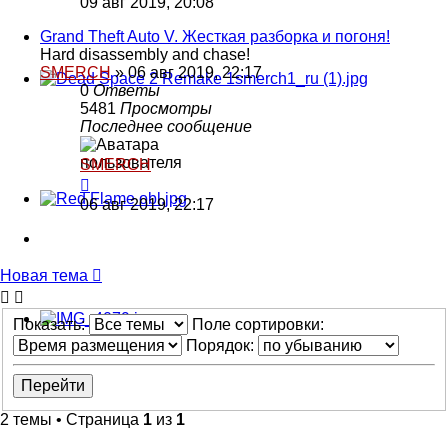
09 авг 2019, 20:08
Grand Theft Auto V. Жесткая разборка и погоня!
Hard disassembly and chase!
SMERCH
»
06 авг 2019, 22:17
0
Ответы
5481
Просмотры
Последнее сообщение
SMERCH
06 авг 2019, 22:17
Новая тема
Показать:
Поле сортировки:
Порядок:
2 темы • Страница
1
из
1