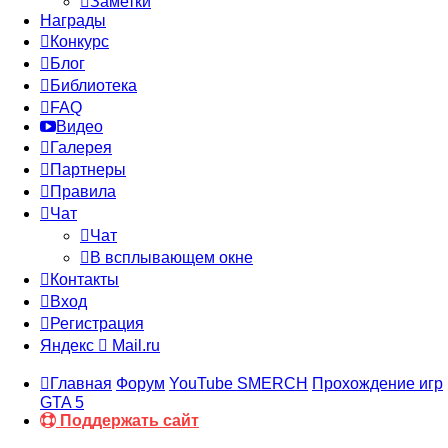
Заметки
Награды
Конкурс
Блог
Библиотека
FAQ
Видео
Галерея
Партнеры
Правила
Чат
Чат
В всплывающем окне
Контакты
Вход
Регистрация
Яндекс
Mail.ru
Главная
Форум
YouTube SMERCH
Прохождение игр
GTA 5
Поддержать сайт