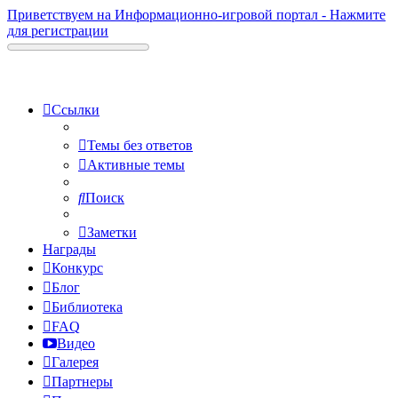
Приветствуем на Информационно-игровой портал - Нажмите
для регистрации
Ссылки
Темы без ответов
Активные темы
Поиск
Заметки
Награды
Конкурс
Блог
Библиотека
FAQ
Видео
Галерея
Партнеры