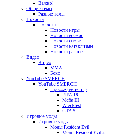
Важно!
вкладке)
новой
Общие темы
Разные темы
вкладке)
Новости
Новости
Новости игры
Новости космос
Новости спорт
Новости катаклизмы
Новости разное
Видео
Видео
ММА
Бокс
YouTube SMERCH
YouTube SMERCH
Прохождение игр
FIFA 18
Mafia III
Wreckfest
GTA 5
Игровые моды
Игровые моды
Моды Resident Evil
Моды Resident Evil 2