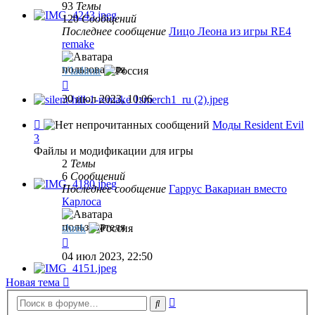
Resident
93
Темы
Evil
120
Сообщений
2
Последнее сообщение
Лицо Леона из игры RE4
remake
Vladimir
Перейти
к
30 июл 2023, 10:06
последнему
сообщению
Канал
Моды Resident Evil
-
3
Моды
Файлы и модификации для игры
Resident
2
Темы
Evil
6
Сообщений
3
Последнее сообщение
Гаррус Вакариан вместо
Карлоса
shrek
Перейти
к
04 июл 2023, 22:50
последнему
сообщению
Новая тема
Расширенный
Поиск
поиск