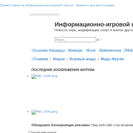
Приветствуем на Информационно-игровой портал - Нажмите для регистрации
Информационно-игровой 
Новости, игры, модификации, спорт и многое друго
Р
П
а
о
с
и
ш
с
Ссылки
Награды
Конкурс
Блог
Библиотека
FAQ
и
к
р
Главная
Форум
Игровые моды
Моды Skyrim
е
н
н
ы
ПОСЛЕДНИЕ ИЗОБРАЖЕНИЯ ФОРУМА
й
п
о
и
с
к
Обнаружен блокировщик рекламы:
Наш веб-сайт стал возможн