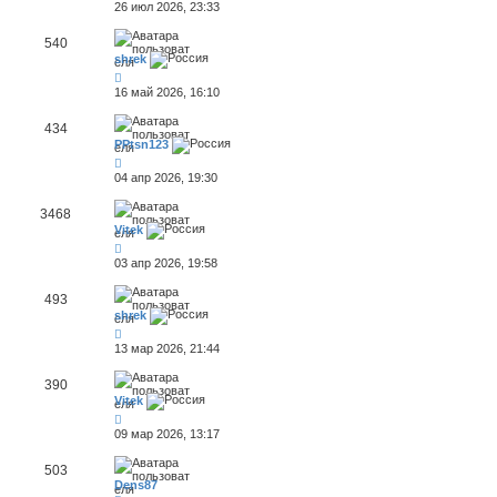
26 июл 2026, 23:33
540
shrek
16 май 2026, 16:10
434
PPtsn123
04 апр 2026, 19:30
3468
Vitek
03 апр 2026, 19:58
493
shrek
13 мар 2026, 21:44
390
Vitek
09 мар 2026, 13:17
503
Dens87