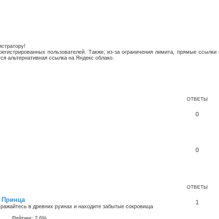
истратору!
егистрированных пользователей. Также, из-за ограничения лимита, прямые ссылки 
ся альтернативная ссылка на Яндекс облако.
ОТВЕТЫ
0
0
ОТВЕТЫ
о Принца
1
сражайтесь в древних руинах и находите забытые сокровища
Рейтинг: 2.6%