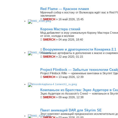
Red Flame — Красное пламя
Мрачный собор к востоку от Волкихара ждёт вас в Red F
заклинания
SMERCH
»
16 май 2026, 15:45
Корона Мастера стихий
Мод добавляет в игру уникальную Корону Мастера Стих
от огня, холода и молнии
SMERCH
»
04 апр 2026, 18:40
Вооружение и драгоценности Конарика 2.1
Уникальные артефакты в дополнение к маске и снаряже
SMERCH
»
22 апр 2020, 01:15
Project Flintlock — Забытые технологии Ска
Project Flintlock Rifle — кремневые винтовки в Skyrim! 
SMERCH
»
13 мар 2026, 12:39
Компаньон из Братства: Эцио Аудиторе в С
Эцио Аудиторе из Assassin’s Creed — компаньон в Skyri
SMERCH
»
09 мар 2026, 12:38
Пакет анимаций DAR для Skyrim SE
Этот комплект анимаций предназначен исключительно д
SMERCH
»
03 мар 2026, 01:00