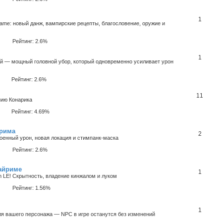
1
lame: новый данж, вампирские рецепты, благословение, оружие и
Рейтинг: 2.6%
1
ий — мощный головной убор, который одновременно усиливает урон
Рейтинг: 2.6%
11
нию Конарика
Рейтинг: 4.69%
йрима
2
Удвоенный урон, новая локация и стимпанк‑маска
Рейтинг: 2.6%
кайриме
1
m LE! Скрытность, владение кинжалом и луком
Рейтинг: 1.56%
1
ля вашего персонажа — NPC в игре останутся без изменений