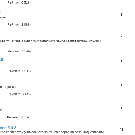
Рейтинг: 0.52%
II
1
yrim
Рейтинг: 2.08%
2
мств — теперь ваша кулинарная коллекция станет по‑настоящему
Рейтинг: 1.56%
.0
1
Рейтинг: 1.04%
2
ых берегов
Рейтинг: 3.13%
3
ие
Рейтинг: 3.65%
nce 5.0.2
41
 по количеству уникального контента сборка на базе модификации