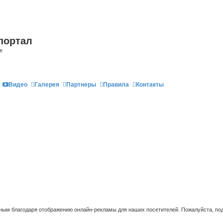
портал
е
Видео
Галерея
Партнеры
Правила
Контакты
ым благодаря отображению онлайн-рекламы для наших посетителей. Пожалуйста, под