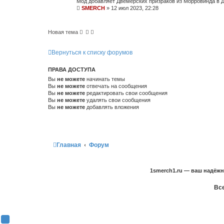
Мод добавляет Двемерских призраков из Морровинда в 
SMERCH
»
12 июл 2023, 22:28
Новая тема
Вернуться к списку форумов
ПРАВА ДОСТУПА
Вы
не можете
начинать темы
Вы
не можете
отвечать на сообщения
Вы
не можете
редактировать свои сообщения
Вы
не можете
удалять свои сообщения
Вы
не можете
добавлять вложения
Главная
Форум
1smerch1.ru — ваш надёж
Все
Y