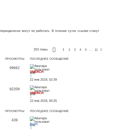
периодически могут не работать. В течение суток ссылки станут
С
1
253 темы
С
2
3
4
5
…
11
т
л
р
е
а
ПРОСМОТРЫ
ПОСЛЕДНЕЕ СООБЩЕНИЕ
д
н
.
и
99662
ц
SMERCH
а
1
и
22 янв 2018, 02:39
з
1
82209
1
SMERCH
22 янв 2018, 00:25
ПРОСМОТРЫ
ПОСЛЕДНЕЕ СООБЩЕНИЕ
439
Bottt