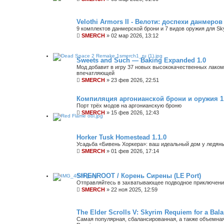
Velothi Armors II - Велоти: доспехи данмеров 
9 комплектов данмерской брони и 7 видов оружия для Sk
SMERCH
»
02 мар 2026, 13:12
Sweets and Such — Baking Expanded 1.0
Мод добавит в игру 37 новых высококачественных лако
впечатляющей
SMERCH
»
23 фев 2026, 22:51
Компиляция аргонианской брони и оружия 1
Порт трёх модов на аргонианскую броню
SMERCH
»
15 фев 2026, 12:43
Horker Tusk Homestead 1.1.0
Усадьба «Бивень Хоркера»: ваш идеальный дом у ледян
SMERCH
»
01 фев 2026, 17:14
SIRENROOT / Корень Сирены (LE Port)
Отправляйтесь в захватывающее подводное приключен
SMERCH
»
22 ноя 2025, 12:59
The Elder Scrolls V: Skyrim Requiem for a Bala
Самая популярная, сбалансированная, а также объемная