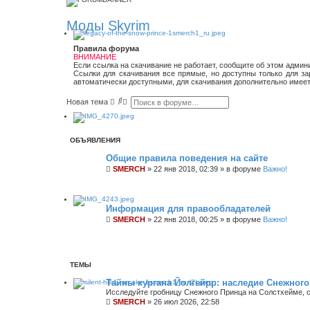
Моды Skyrim
Правила форума
ВНИМАНИЕ
Если ссылка на скачивание не работает, сообщите об этом админ
Ссылки для скачивания все прямые, но доступны только для зар
автоматически доступными, для скачивания дополнительно имеет
П
Р
Новая тема
о
а
и
с
с
ш
к
и
ОБЪЯВЛЕНИЯ
р
е
Общие правила поведения на сайте
н
н
SMERCH
»
22 янв 2018, 02:39
» в форуме
Важно!
ы
й
п
о
Информация для правообладателей
и
с
SMERCH
»
22 янв 2018, 00:25
» в форуме
Важно!
к
ТЕМЫ
Тайны кургана Йолгейрр: наследие Снежног
Исследуйте гробницу Снежного Принца на Солстхейме, 
SMERCH
»
26 июл 2026, 22:58