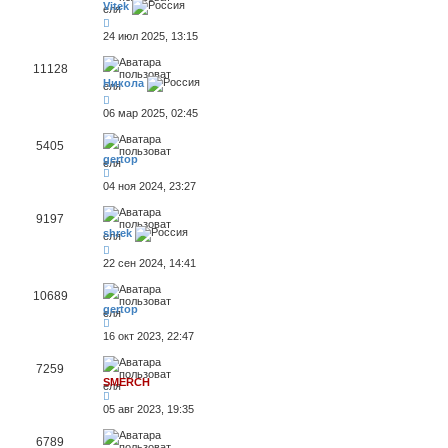
Vitek
24 июл 2025, 13:15
11128
Никола
06 мар 2025, 02:45
5405
gertop
04 ноя 2024, 23:27
9197
shrek
22 сен 2024, 14:41
10689
gertop
16 окт 2023, 22:47
7259
SMERCH
05 авг 2023, 19:35
6789