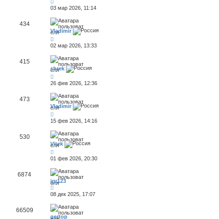
03 мар 2026, 11:14
434
Vladimir
02 мар 2026, 13:33
415
shrek
26 фев 2026, 12:36
473
Vladimir
15 фев 2026, 14:16
530
Vitek
01 фев 2026, 20:30
6874
igr123
08 дек 2025, 17:07
66509
gertop