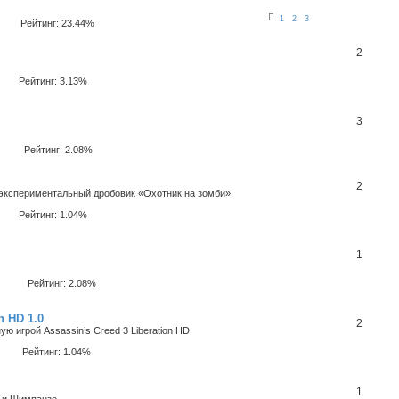
1
2
3
Рейтинг: 23.44%
2
Рейтинг: 3.13%
3
Рейтинг: 2.08%
2
кспериментальный дробовик «Охотник на зомби»
Рейтинг: 1.04%
1
Рейтинг: 2.08%
n HD 1.0
2
 игрой Assassin’s Creed 3 Liberation HD
Рейтинг: 1.04%
1
у и Шимпанзе