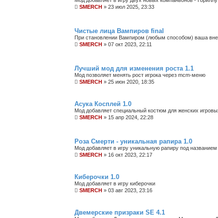
SMERCH
»
23 июл 2025, 23:33
Чистые лица Вампиров final
При становлении Вампиром (любым способом) ваша вне
SMERCH
»
07 окт 2023, 22:11
Лучший мод для изменения роста 1.1
Мод позволяет менять рост игрока через mcm-меню
SMERCH
»
25 июн 2020, 18:35
Асука Косплей 1.0
Мод добавляет специальный костюм для женских игровы
SMERCH
»
15 апр 2024, 22:28
Роза Смерти - уникальная рапира 1.0
Мод добавляет в игру уникальную рапиру под названием
SMERCH
»
16 окт 2023, 22:17
Киберочки 1.0
Мод добавляет в игру киберочки
SMERCH
»
03 авг 2023, 23:16
Двемерские призраки SE 4.1