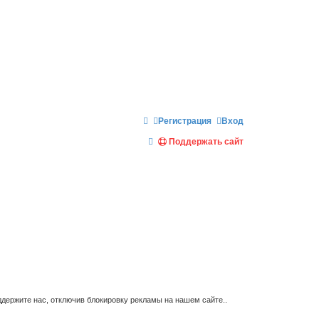
Регистрация
Вход
П
Поддержать сайт
о
и
с
к
держите нас, отключив блокировку рекламы на нашем сайте..