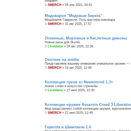
Requiem
SMERCH
»
26 апр 2021, 20:41
Медоварня "Медовые Берега"
Медоварня Тамриэля: Путь мастера-пивовара
SMERCH
»
31 авг 2025, 17:57
Огненные, Морозные и Кислотные демоны
Новые расы для Skyrim
Licvidator
»
24 авг 2025, 22:36
Охотник на зомби
Представляем вашему вниманию уникальное оружие — э
SMERCH
»
19 авг 2025, 12:48
Коллекция луков от Newermind 1.3+
Новое слово в искусстве стрельбы
Licvidator
»
27 июл 2025, 22:30
Коллекция оружия Assassin Creed 3 Liberatio
Мод представляет собой коллекцию оружия, вдохновленную
SMERCH
»
21 июл 2025, 12:49
Горилла и Шимпанзе 1.0
Мод добавляет в игру двух новых компаньонов - Горилл