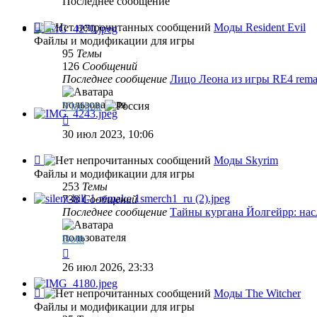
Последнее сообщение
Канал
Моды Resident Evil
-
Файлы и модификации для игры
Моды
95
Темы
Resident
126
Сообщений
Evil
Последнее сообщение
Лицо Леона из игры RE4 rem
Vladimir
Перейти
к
30 июл 2023, 10:06
последнему
сообщению
Канал
Моды Skyrim
-
Файлы и модификации для игры
Моды
253
Темы
Skyrim
738
Сообщений
Последнее сообщение
Тайны кургана Йолгейрр: на
Bottt
Перейти
к
26 июл 2026, 23:33
последнему
сообщению
Канал
Моды The Witcher
-
Файлы и модификации для игры
Моды