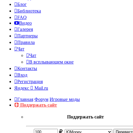
Блог
Библиотека
FAQ
Видео
Галерея
Партнеры
Правила
Чат
Чат
В всплывающем окне
Контакты
Вход
Регистрация
Яндекс
Mail.ru
Главная
Форум
Игровые моды
Поддержать сайт
Поддержать сайт