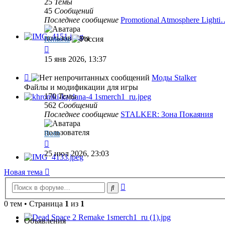
25
Темы
The
45
Сообщений
Witcher
Последнее сообщение
Promotional Atmosphere Lighti
Никола
Перейти
к
15 янв 2026, 13:37
последнему
сообщению
Канал
Моды Stalker
-
Файлы и модификации для игры
Моды
170
Темы
Stalker
562
Сообщений
Последнее сообщение
STALKER: Зона Покаяния
Bottt
Перейти
к
25 июл 2026, 23:03
последнему
сообщению
Новая тема
Расширенный
Поиск
поиск
0 тем • Страница
1
из
1
Объявления