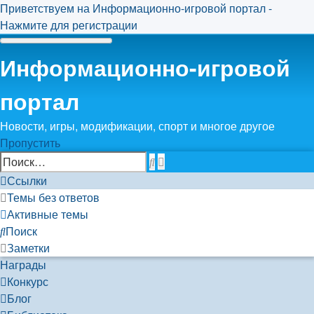
Приветствуем на Информационно-игровой портал -
Нажмите для регистрации
Информационно-игровой
портал
Новости, игры, модификации, спорт и многое другое
Пропустить
Расширенный
Поиск
поиск
Ссылки
Темы без ответов
Активные темы
Поиск
Заметки
Награды
Конкурс
Блог