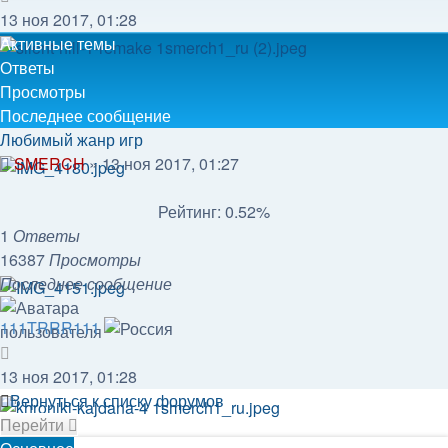
к
13 ноя 2017, 01:28
последнему
Активные темы
сообщению
Ответы
Просмотры
Последнее сообщение
Любимый жанр игр
SMERCH
»
13 ноя 2017, 01:27
Рейтинг: 0.52%
1
Ответы
16387
Просмотры
Последнее сообщение
111TRRR111
13 ноя 2017, 01:28
Вернуться к списку форумов
Перейти