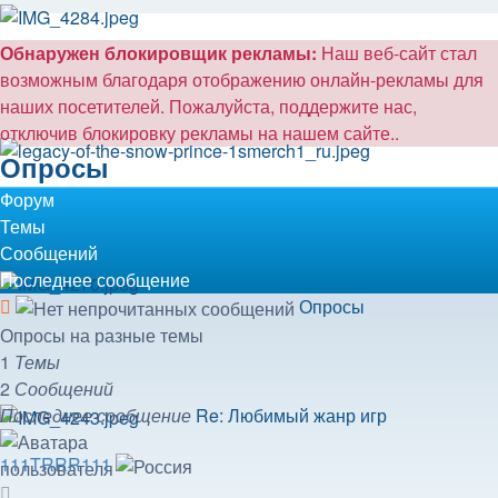
Обнаружен блокировщик рекламы:
Наш веб-сайт стал
возможным благодаря отображению онлайн-рекламы для
наших посетителей. Пожалуйста, поддержите нас,
отключив блокировку рекламы на нашем сайте..
Опросы
Форум
Темы
Сообщений
Последнее сообщение
Канал
Опросы
-
Опросы на разные темы
Опросы
1
Темы
2
Сообщений
Последнее сообщение
Re: Любимый жанр игр
111TRRR111
Перейти