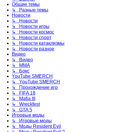
Общие темы
↳ Разные темы
Новости
↳ Новости
↳ Новости игры
↳ Новости космос
↳ Новости спорт
↳ Новости катаклизмы
↳ Новости разное
Видео
↳ Видео
↳ ММА
↳ Бокс
YouTube SMERCH
↳ YouTube SMERCH
↳ Прохождение игр
↳ FIFA 18
↳ Mafia III
↳ Wreckfest
↳ GTA 5
Игровые моды
↳ Игровые моды
↳ Моды Resident Evil
↳ Моды Resident Evil 2