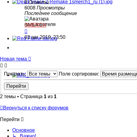
0
Ответы
6008
Просмотры
Последнее сообщение
SMERCH
03 авг 2019, 23:50
Новая тема
Показать:
Поле сортировки:
2 темы • Страница
1
из
1
Вернуться к списку форумов
Перейти
Основное
↳ Важно!