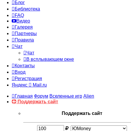
Блог
Библиотека
FAQ
Видео
Галерея
Партнеры
Правила
Чат
Чат
В всплывающем окне
Контакты
Вход
Регистрация
Яндекс
Mail.ru
Главная
Форум
Вселенные игр
Alien
Поддержать сайт
Поддержать сайт