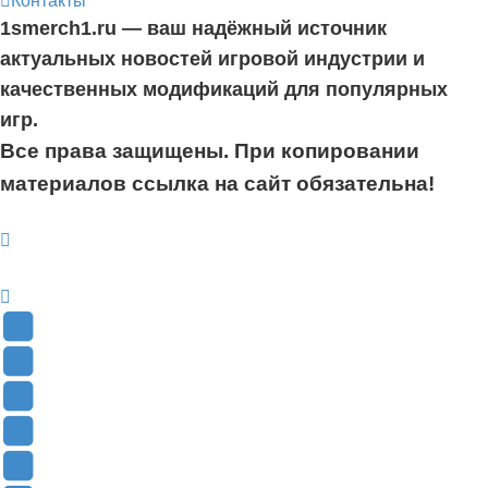
1smerch1.ru — ваш надёжный источник
актуальных новостей игровой индустрии и
качественных модификаций для популярных
игр.
Все права защищены. При копировании
материалов ссылка на сайт обязательна!
YouTube
(Откроется
В
в
Контакте
Facebook
новой
(Откроется
(Откроется
Одноклассники
вкладке)
в
в
(Откроется
Twitter