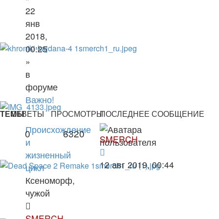
22
янв
2018,
00:25
»
в
форуме
Важно!
ТЕМЫ
ОТВЕТЫ
ПРОСМОТРЫ
ПОСЛЕДНЕЕ СООБЩЕНИЕ
Происхождение
0
6320
SMERCH
и
жизненный
12 авг 2019, 00:44
цикл
Ксеноморф,
чужой
SMERCH