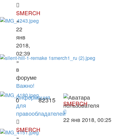
SMERCH
»
22
янв
2018,
02:39
»
в
форуме
Важно!
Информация
0
82315
SMERCH
для
правообладателей
22 янв 2018, 00:25
SMERCH
»