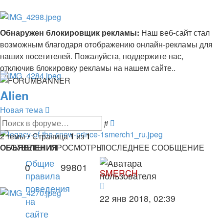
Обнаружен блокировщик рекламы:
Наш веб-сайт стал
возможным благодаря отображению онлайн-рекламы для
наших посетителей. Пожалуйста, поддержите нас,
отключив блокировку рекламы на нашем сайте..
Alien
Новая тема
Расширенный
Поиск
поиск
2 темы • Страница
1
из
1
ОБЪЯВЛЕНИЯ
ОТВЕТЫ
ПРОСМОТРЫ
ПОСЛЕДНЕЕ СООБЩЕНИЕ
Общие
0
99801
SMERCH
правила
поведения
22 янв 2018, 02:39
на
сайте