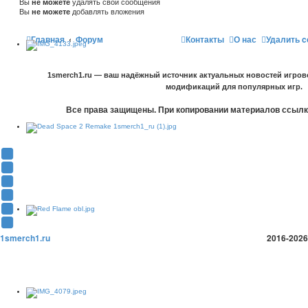
Вы
не можете
удалять свои сообщения
Вы
не можете
добавлять вложения
Главная
Форум
Контакты
О нас
Удалить c
1smerch1.ru — ваш надёжный источник актуальных новостей игров
модификаций для популярных игр.
Все права защищены. При копировании материалов ссылка
Y
o
В
u
К
F
T
о
a
О
u
н
c
д
T
b
т
e
н
w
T
e
а
b
о
i
e
1smerch1.ru
2016-2026
(
к
o
к
t
l
О
т
o
л
t
e
т
е
k
а
e
g
к
(
(
с
r
r
р
О
О
с
(
a