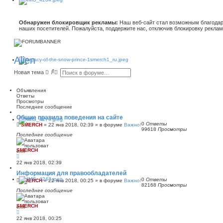
Обнаружен блокировщик рекламы:
Наш веб-сайт стал возможным благодар
наших посетителей. Пожалуйста, поддержите нас, отключив блокировку реклам
Alien
П
Р
Новая тема
о
а
и
с
с
ш
Объявления
к
и
Ответы
р
Просмотры
е
Последнее сообщение
н
Общие правила поведения на сайте
н
0
Ответы
ы
SMERCH
»
22 янв 2018, 02:39
» в форуме
Важно!
99618
Просмотры
й
Последнее сообщение
п
о
и
SMERCH
с
к
22 янв 2018, 02:39
Информация для правообладателей
0
Ответы
SMERCH
»
22 янв 2018, 00:25
» в форуме
Важно!
82168
Просмотры
Последнее сообщение
SMERCH
22 янв 2018, 00:25