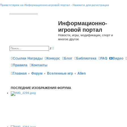
Приветствуем на Информационно-игровой портал - Нажмите для регистрации
Информационно-
игровой портал
Новости, игры, модификации, спорт и
многое другое
Р
П
а
о
с
и
ш
Ссылки
Награды
Конкурс
Блог
Библиотека
FAQ
Видео
с
и
к
р
Правила
Контакты
е
н
Главная
Форум
Вселенные игр
Alien
н
ы
й
п
о
ПОСЛЕДНИЕ ИЗОБРАЖЕНИЯ ФОРУМА
и
с
к