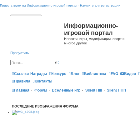
Приветствуем на Информационно-игровой портал - Нажмите для регистрации
Информационно-
игровой портал
Новости, игры, модификации, спорт и
многое другое
Пропустить
Р
П
а
о
с
и
ш
Ссылки
Награды
Конкурс
Блог
Библиотека
FAQ
Видео
с
и
к
р
Правила
Контакты
е
н
Главная
Форум
Вселенные игр
н
Silent Hill
Silent Hill 1
ы
й
п
о
ПОСЛЕДНИЕ ИЗОБРАЖЕНИЯ ФОРУМА
и
с
к