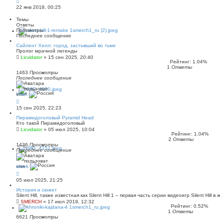
22 янв 2018, 00:25
Темы
Ответы
Просмотры
Последнее сообщение
Сайлент Хилл: город, застывший во тьме
Пролог мрачной легенды
Licvidator
»
15 сен 2025, 20:40
Рейтинг: 1.04%
1
Ответы
1463
Просмотры
Последнее сообщение
Vitek
15 сен 2025, 22:23
Пирамидоголовый Pyramid Head
Кто такой Пирамидоголовый
Licvidator
»
05 июл 2025, 10:04
Рейтинг: 1.04%
2
Ответы
1436
Просмотры
Последнее сообщение
shrek
05 июл 2025, 21:25
История и сюжет
Silent Hill, также известная как Silent Hill 1 – первая часть серии видеоигр Silent Hill в 
SMERCH
»
17 июл 2019, 12:32
Рейтинг: 0.52%
1
Ответы
6621
Просмотры