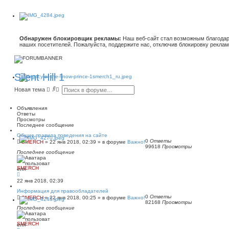
Обнаружен блокировщик рекламы:
Наш веб-сайт стал возможным благодар
наших посетителей. Пожалуйста, поддержите нас, отключив блокировку реклам
Silent Hill 1
П
Р
Новая тема
о
а
и
с
с
ш
Объявления
к
и
Ответы
р
Просмотры
е
Последнее сообщение
н
Общие правила поведения на сайте
н
0
Ответы
SMERCH
»
22 янв 2018, 02:39
» в форуме
Важно!
ы
99618
Просмотры
й
Последнее сообщение
п
о
и
SMERCH
с
к
22 янв 2018, 02:39
Информация для правообладателей
0
Ответы
SMERCH
»
22 янв 2018, 00:25
» в форуме
Важно!
82168
Просмотры
Последнее сообщение
SMERCH