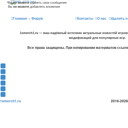
Вы
не можете
удалять свои сообщения
Вы
не можете
добавлять вложения
Главная
Форум
Контакты
О нас
Удалить c
1smerch1.ru — ваш надёжный источник актуальных новостей игров
модификаций для популярных игр.
Все права защищены. При копировании материалов ссылка
Y
o
В
u
К
F
T
о
a
О
u
н
c
д
T
b
т
e
н
w
T
e
а
b
о
i
e
1smerch1.ru
2016-2026
(
к
o
к
t
l
О
т
o
л
t
e
т
е
k
а
e
g
к
(
(
с
r
r