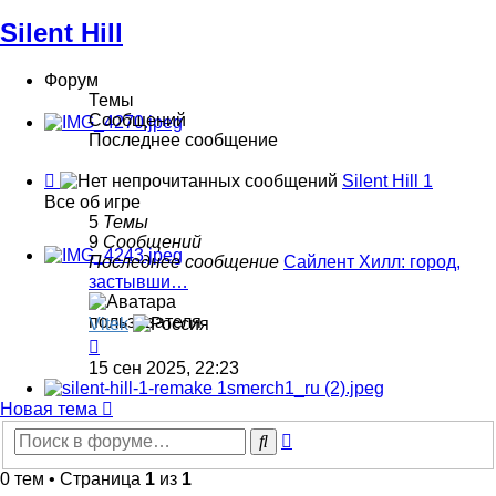
Silent Hill
Форум
Темы
Сообщений
Последнее сообщение
Канал
Silent Hill 1
-
Все об игре
Silent
5
Темы
Hill
9
Сообщений
1
Последнее сообщение
Сайлент Хилл: город,
застывши…
Vitek
Перейти
к
15 сен 2025, 22:23
последнему
сообщению
Новая тема
Расширенный
Поиск
поиск
0 тем • Страница
1
из
1