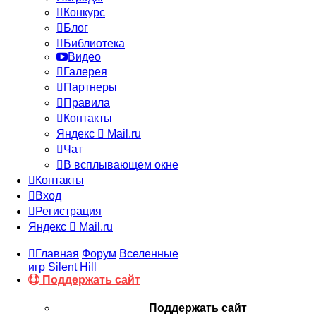
Конкурс
Блог
Библиотека
Видео
Галерея
Партнеры
Правила
Контакты
Яндекс
Mail.ru
Чат
В всплывающем окне
Контакты
Вход
Регистрация
Яндекс
Mail.ru
Главная
Форум
Вселенные
игр
Silent Hill
Поддержать сайт
Поддержать сайт