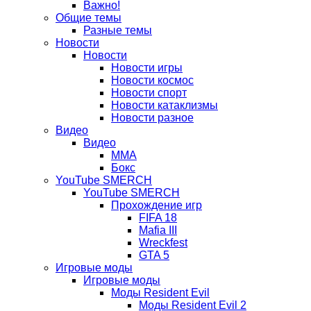
Важно!
вкладке)
новой
Общие темы
Разные темы
вкладке)
Новости
Новости
Новости игры
Новости космос
Новости спорт
Новости катаклизмы
Новости разное
Видео
Видео
ММА
Бокс
YouTube SMERCH
YouTube SMERCH
Прохождение игр
FIFA 18
Mafia III
Wreckfest
GTA 5
Игровые моды
Игровые моды
Моды Resident Evil
Моды Resident Evil 2