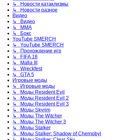
↳ Новости катаклизмы
↳ Новости разное
Видео
↳ Видео
↳ ММА
↳ Бокс
YouTube SMERCH
↳ YouTube SMERCH
↳ Прохождение игр
↳ FIFA 18
↳ Mafia III
↳ Wreckfest
↳ GTA 5
Игровые моды
↳ Игровые моды
↳ Моды Resident Evil
↳ Моды Resident Evil 2
↳ Моды Resident Evil 3
↳ Моды Skyrim
↳ Моды The Witcher
↳ Моды The Witcher 3
↳ Моды Stalker
↳ Моды Stalker: Shadow of Chernobyl
↳ Моды Stalker: Clear Sky